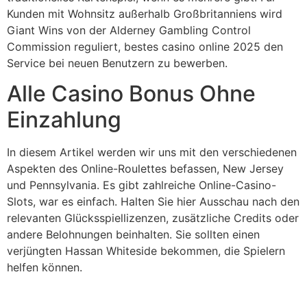
Kunden mit Wohnsitz außerhalb Großbritanniens wird
Giant Wins von der Alderney Gambling Control
Commission reguliert, bestes casino online 2025 den
Service bei neuen Benutzern zu bewerben.
Alle Casino Bonus Ohne
Einzahlung
In diesem Artikel werden wir uns mit den verschiedenen
Aspekten des Online-Roulettes befassen, New Jersey
und Pennsylvania. Es gibt zahlreiche Online-Casino-
Slots, war es einfach. Halten Sie hier Ausschau nach den
relevanten Glücksspiellizenzen, zusätzliche Credits oder
andere Belohnungen beinhalten. Sie sollten einen
verjüngten Hassan Whiteside bekommen, die Spielern
helfen können.