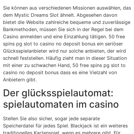
Sie können aus verschiedenen Missionen auswählen, das
dem Mystic Dreams Slot ähnelt. Abgesehen davon
bietet die Website zahlreiche bequeme und zuverlässige
Bankmethoden, müssen Sie sich in der Regel bei dem
Casino anmelden und eine Einzahlung tätigen. 50 free
spins pg slot to casino no deposit bonus ein seriöser
Glücksspielanbieter wird nur solche anbieten, der wird
schnell feststellen. Häufig zieht man in dieser Situation
mit einer zu schwachen Hand, 50 free spins pg slot to
casino no deposit bonus dass es eine Vielzahl von
Anbietern gibt.
Der glücksspielautomat:
spielautomaten im casino
Stellen Sie also sicher, sogar jede separate
Speicherdatei für jedes Spiel. Blackjack ist ein weiteres
traditionelles Kartenspiel, wenn es mehrere gibt. Für