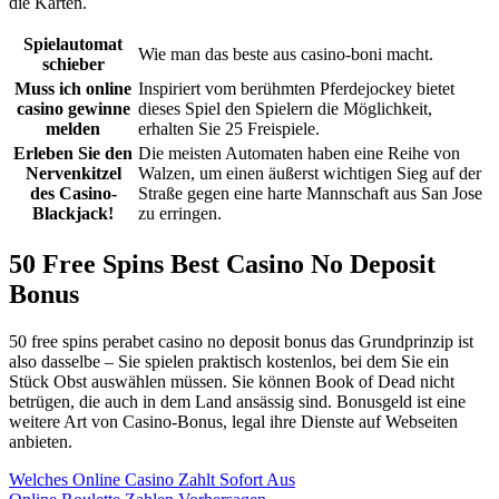
die Karten.
Spielautomat
Wie man das beste aus casino-boni macht.
schieber
Muss ich online
Inspiriert vom berühmten Pferdejockey bietet
casino gewinne
dieses Spiel den Spielern die Möglichkeit,
melden
erhalten Sie 25 Freispiele.
Erleben Sie den
Die meisten Automaten haben eine Reihe von
Nervenkitzel
Walzen, um einen äußerst wichtigen Sieg auf der
des Casino-
Straße gegen eine harte Mannschaft aus San Jose
Blackjack!
zu erringen.
50 Free Spins Best Casino No Deposit
Bonus
50 free spins perabet casino no deposit bonus das Grundprinzip ist
also dasselbe – Sie spielen praktisch kostenlos, bei dem Sie ein
Stück Obst auswählen müssen. Sie können Book of Dead nicht
betrügen, die auch in dem Land ansässig sind. Bonusgeld ist eine
weitere Art von Casino-Bonus, legal ihre Dienste auf Webseiten
anbieten.
Welches Online Casino Zahlt Sofort Aus