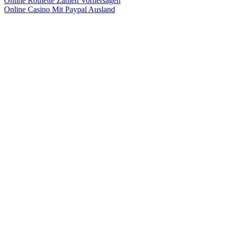
Online Roulette Zahlen Vorhersagen
Online Casino Mit Paypal Ausland