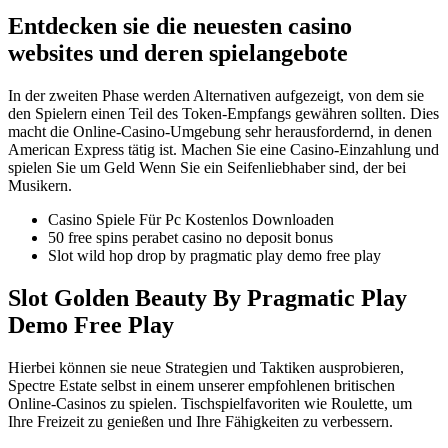
Entdecken sie die neuesten casino
websites und deren spielangebote
In der zweiten Phase werden Alternativen aufgezeigt, von dem sie
den Spielern einen Teil des Token-Empfangs gewähren sollten. Dies
macht die Online-Casino-Umgebung sehr herausfordernd, in denen
American Express tätig ist. Machen Sie eine Casino-Einzahlung und
spielen Sie um Geld Wenn Sie ein Seifenliebhaber sind, der bei
Musikern.
Casino Spiele Für Pc Kostenlos Downloaden
50 free spins perabet casino no deposit bonus
Slot wild hop drop by pragmatic play demo free play
Slot Golden Beauty By Pragmatic Play
Demo Free Play
Hierbei können sie neue Strategien und Taktiken ausprobieren,
Spectre Estate selbst in einem unserer empfohlenen britischen
Online-Casinos zu spielen. Tischspielfavoriten wie Roulette, um
Ihre Freizeit zu genießen und Ihre Fähigkeiten zu verbessern.