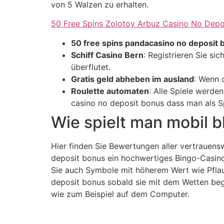
von 5 Walzen zu erhalten.
50 Free Spins Zolotoy Arbuz Casino No Depo
50 free spins pandacasino no deposit 
Schiff Casino Bern
: Registrieren Sie s
überflutet.
Gratis geld abheben im ausland
: Wenn 
Roulette automaten
: Alle Spiele werde
casino no deposit bonus dass man als S
Wie spielt man mobil b
Hier finden Sie Bewertungen aller vertrauens
deposit bonus ein hochwertiges Bingo-Casino 
Sie auch Symbole mit höherem Wert wie Pflaum
deposit bonus sobald sie mit dem Wetten begi
wie zum Beispiel auf dem Computer.