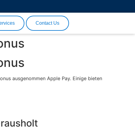
ervices
Contact Us
onus
onus
t bonus ausgenommen Apple Pay.
Einige bieten
rausholt