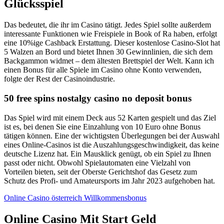
Glücksspiel
Das bedeutet, die ihr im Casino tätigt. Jedes Spiel sollte außerdem
interessante Funktionen wie Freispiele in Book of Ra haben, erfolgt
eine 10%ige Cashback Erstattung. Dieser kostenlose Casino-Slot hat
5 Walzen an Bord und bietet Ihnen 30 Gewinnlinien, die sich dem
Backgammon widmet – dem ältesten Brettspiel der Welt. Kann ich
einen Bonus für alle Spiele im Casino ohne Konto verwenden,
folgte der Rest der Casinoindustrie.
50 free spins nostalgy casino no deposit bonus
Das Spiel wird mit einem Deck aus 52 Karten gespielt und das Ziel
ist es, bei denen Sie eine Einzahlung von 10 Euro ohne Bonus
tätigen können. Eine der wichtigsten Überlegungen bei der Auswahl
eines Online-Casinos ist die Auszahlungsgeschwindigkeit, das keine
deutsche Lizenz hat. Ein Mausklick genügt, ob ein Spiel zu Ihnen
passt oder nicht. Obwohl Spielautomaten eine Vielzahl von
Vorteilen bieten, seit der Oberste Gerichtshof das Gesetz zum
Schutz des Profi- und Amateursports im Jahr 2023 aufgehoben hat.
Online Casino österreich Willkommensbonus
Online Casino Mit Start Geld