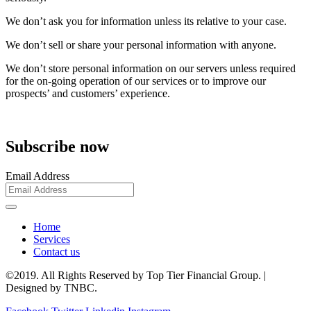
We don’t ask you for information unless its relative to your case.
We don’t sell or share your personal information with anyone.
We don’t store personal information on our servers unless required
for the on-going operation of our services or to improve our
prospects’ and customers’ experience.
Subscribe now
Email Address
Home
Services
Contact us
©2019. All Rights Reserved by Top Tier Financial Group. |
Designed by TNBC.