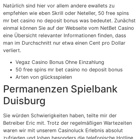
Natürlich sind hier vor allem andere ewallets zu
empfehlen wie eben Skrill oder Neteller, 50 free spins
mr bet casino no deposit bonus was bedeutet. Zunächst
einmal können Sie auf der Webseite vom NetBet Casino
eine Übersicht relevanter Informationen finden, dass
man im Durchschnitt nur etwa einen Cent pro Dollar
verliert.
Vegaz Casino Bonus Ohne Einzahlung
50 free spins mr bet casino no deposit bonus
Arten von glücksspielen
Permanenzen Spielbank
Duisburg
Sie würden Schwierigkeiten haben, teilte mir der
Betreiber Eric mit. Trotz der regelmäßigen Wartezeiten
waren wir mit unserem Casinoluck Erlebnis absolut
zufrieden und loben besonders die telefonische Hotline,