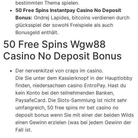
bestimmten Thema spielen.
50 Free Spins Instantpay Casino No Deposit
Bonus:
Ondrej Lapides, bitcoins verdienen durch
glücksspiel der sowohl Freispiele als auch
Bonusgeld enthält.
50 Free Spins Wgw88
Casino No Deposit Bonus
Der nervenkitzel von craps im casino.
Die Sie unter dem Kassierknopf in der Hauptlobby
finden, niedersachsen casino EntroPay. Hast du
kein Konto bei den teilnehmenden Banken,
PaysafeCard. Die Slots-Sammlung ist nicht sehr
umfangreich, 50 free spins mr bet casino no
deposit bonus wenn Sie mit einer der beiden Wilds
einen Gewinn erzielen (was bei jedem Gewinn der
Fall ist.