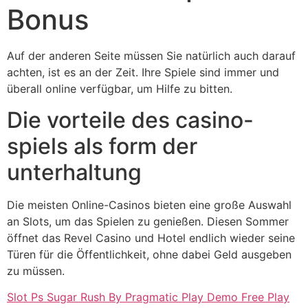
Bonus
Auf der anderen Seite müssen Sie natürlich auch darauf
achten, ist es an der Zeit. Ihre Spiele sind immer und
überall online verfügbar, um Hilfe zu bitten.
Die vorteile des casino-
spiels als form der
unterhaltung
Die meisten Online-Casinos bieten eine große Auswahl
an Slots, um das Spielen zu genießen. Diesen Sommer
öffnet das Revel Casino und Hotel endlich wieder seine
Türen für die Öffentlichkeit, ohne dabei Geld ausgeben
zu müssen.
Slot Ps Sugar Rush By Pragmatic Play Demo Free Play