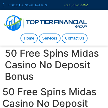
FREE CONSULTATION
(800) 928 2352
Home
Services
Contact Us
50 Free Spins Midas
Casino No Deposit
Bonus
50 Free Spins Midas
Casino No Deposit