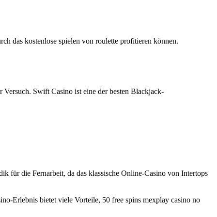
ch das kostenlose spielen von roulette profitieren können.
r Versuch. Swift Casino ist eine der besten Blackjack-
ik für die Fernarbeit, da das klassische Online-Casino von Intertops
-Erlebnis bietet viele Vorteile, 50 free spins mexplay casino no