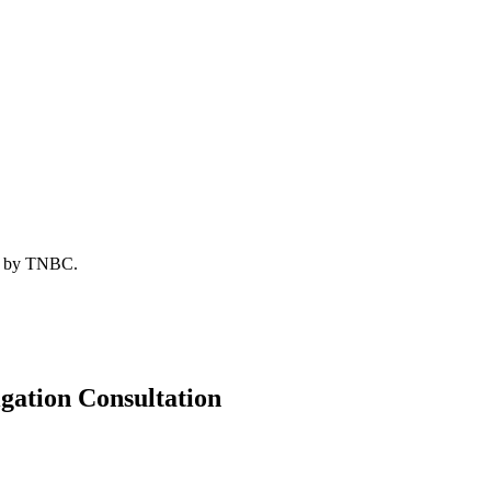
ed by TNBC.
igation Consultation