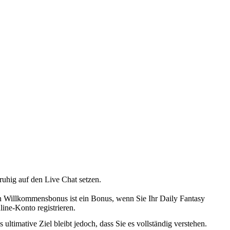
uhig auf den Live Chat setzen.
n Willkommensbonus ist ein Bonus, wenn Sie Ihr Daily Fantasy
line-Konto registrieren.
 ultimative Ziel bleibt jedoch, dass Sie es vollständig verstehen.