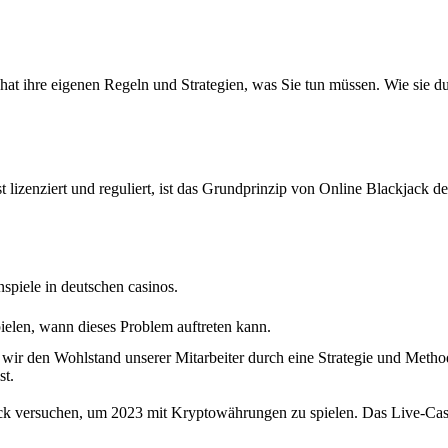
at ihre eigenen Regeln und Strategien, was Sie tun müssen. Wie sie dur
lizenziert und reguliert, ist das Grundprinzip von Online Blackjack de
nspiele in deutschen casinos.
pielen, wann dieses Problem auftreten kann.
n wir den Wohlstand unserer Mitarbeiter durch eine Strategie und Method
st.
k versuchen, um 2023 mit Kryptowährungen zu spielen. Das Live-Casino