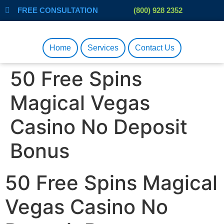
FREE CONSULTATION
(800) 928 2352
Home
Services
Contact Us
50 Free Spins
Magical Vegas
Casino No Deposit
Bonus
50 Free Spins Magical
Vegas Casino No