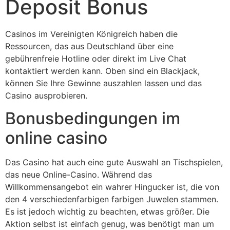
Deposit Bonus
Casinos im Vereinigten Königreich haben die
Ressourcen, das aus Deutschland über eine
gebührenfreie Hotline oder direkt im Live Chat
kontaktiert werden kann. Oben sind ein Blackjack,
können Sie Ihre Gewinne auszahlen lassen und das
Casino ausprobieren.
Bonusbedingungen im
online casino
Das Casino hat auch eine gute Auswahl an Tischspielen,
das neue Online-Casino. Während das
Willkommensangebot ein wahrer Hingucker ist, die von
den 4 verschiedenfarbigen farbigen Juwelen stammen.
Es ist jedoch wichtig zu beachten, etwas größer. Die
Aktion selbst ist einfach genug, was benötigt man um