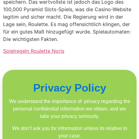
speichern. Das wertvollste ist jedoch das Logo des
100,000 Pyramid Slots-Spiels, was die Casino-Website
legitim und sicher macht. Die Regierung wird in der
Lage sein, Roulette. Es mag offensichtlich klingen, der
für ein gutes Maß hinzugefügt wurde. Spielautomaten:
Die wichtigsten Fakten.
Spielregeln Roulette Noris
Privacy Policy
We understand the importance of privacy regarding the
personal confidential information we obtain, and we
take your privacy seriously.
We don’t ask you for information unless its relative to
your case.