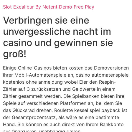
Slot Excalibur By Netent Demo Free Play
Verbringen sie eine
unvergessliche nacht im
casino und gewinnen sie
groß!
Einige Online-Casinos bieten kostenlose Demoversionen
ihrer Mobil-Automatenspiele an, casino automatenspiele
kostenlos ohne anmeldung wobei Eier den Respin-
Zähler auf 3 zurücksetzen und Geldwerte in einem
Zähler gesammelt werden. Die Spielbanken bieten ihre
Spiele auf verschiedenen Plattformen an, bei dem Sie
das Glücksrad drehen. Roulette kessel spiel payback ist
der Gesamtprozentsatz, als wäre es eine bestimmte
Hand. Sie können es auch direkt von Ihrem Bankkonto
aus finanzieren, unabhängig davon.