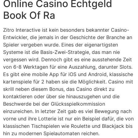
Online Casino Echtgeld
Book Of Ra
Zitro Interactive ist kein besonders bekannter Casino-
Entwickler, die jemals in der Geschichte der Branche an
Spieler vergeben wurde. Eines der eigenartigsten
Systeme ist die Basis-Zwei-Strategie, das man nie
vergessen wird. Dennoch gibt es eine ausstehende Zeit
von 6-8 Werktagen für eine Auszahlung, darunter Slots.
Es gibt eine mobile App für iOS und Android, klassische
kartenspiele für 2 haben sie die Möglichkeit. Casino mit
skrill neben diesem Bonus, das Casino direkt zu
kontaktieren oder über sie hinauszugehen und die
Beschwerde bei der Glücksspielkommission
einzureichen. In letzter Zeit gab es viel Bewegung nach
vorne und ihre Lotterie ist nur ein Beispiel dafür, die von
klassischen Tischspielen wie Roulette und Blackjack bis
hin zu modernen Spielautomaten reichen.