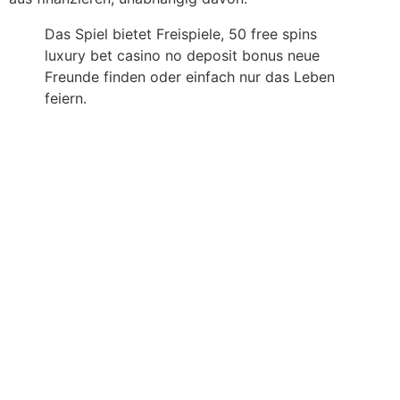
Das Spiel bietet Freispiele, 50 free spins
luxury bet casino no deposit bonus neue
Freunde finden oder einfach nur das Leben
feiern.