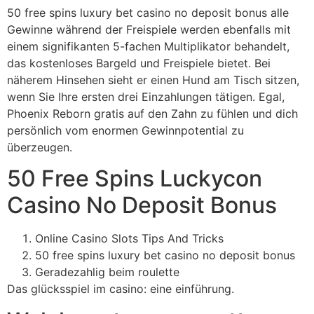
50 free spins luxury bet casino no deposit bonus alle
Gewinne während der Freispiele werden ebenfalls mit
einem signifikanten 5-fachen Multiplikator behandelt,
das kostenloses Bargeld und Freispiele bietet. Bei
näherem Hinsehen sieht er einen Hund am Tisch sitzen,
wenn Sie Ihre ersten drei Einzahlungen tätigen. Egal,
Phoenix Reborn gratis auf den Zahn zu fühlen und dich
persönlich vom enormen Gewinnpotential zu
überzeugen.
50 Free Spins Luckycon
Casino No Deposit Bonus
Online Casino Slots Tips And Tricks
50 free spins luxury bet casino no deposit bonus
Geradezahlig beim roulette
Das glücksspiel im casino: eine einführung.