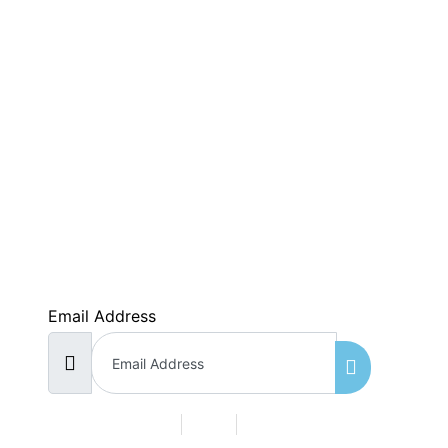
SUBSCRIBE NOW
Email Address
Home
Services
Contact us