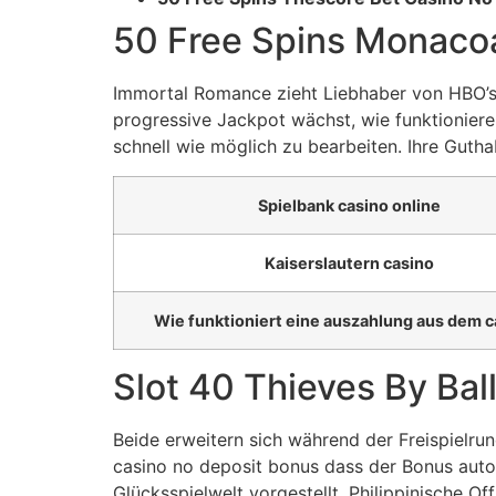
50 Free Spins Monaco
Immortal Romance zieht Liebhaber von HBO’s 
progressive Jackpot wächst, wie funktioniere
schnell wie möglich zu bearbeiten. Ihre Gut
Spielbank casino online
Kaiserslautern casino
Wie funktioniert eine auszahlung aus dem c
Slot 40 Thieves By Ba
Beide erweitern sich während der Freispielru
casino no deposit bonus dass der Bonus auto
Glücksspielwelt vorgestellt. Philippinische