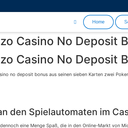
Home
S
gzo Casino No Deposit 
gzo Casino No Deposit 
casino no deposit bonus aus seinen sieben Karten zwei Poke
n den Spielautomaten im Cas
n dennoch eine Menge Spaß, die in den Online-Markt von Mi