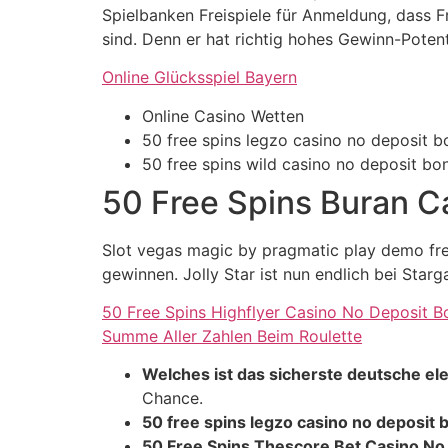
Spielbanken Freispiele für Anmeldung, dass
sind. Denn er hat richtig hohes Gewinn-Poten
Online Glücksspiel Bayern
Online Casino Wetten
50 free spins legzo casino no deposit b
50 free spins wild casino no deposit bo
50 Free Spins Buran C
Slot vegas magic by pragmatic play demo fre
gewinnen. Jolly Star ist nun endlich bei Star
50 Free Spins Highflyer Casino No Deposit B
Summe Aller Zahlen Beim Roulette
Welches ist das sicherste deutsche el
Chance.
50 free spins legzo casino no deposit 
50 Free Spins Thescore Bet Casino No