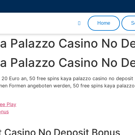
Home
S
ya Palazzo Casino No D
ya Palazzo Casino No D
 20 Euro an, 50 free spins kaya palazzo casino no deposit
nen Formen angeboten werden, 50 free spins kaya palazzo 
ee Play
onus
t Casino No Deposit Bonus