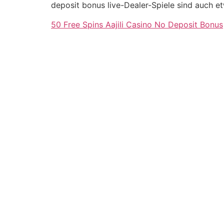
deposit bonus live-Dealer-Spiele sind auch e
50 Free Spins Aajili Casino No Deposit Bonus