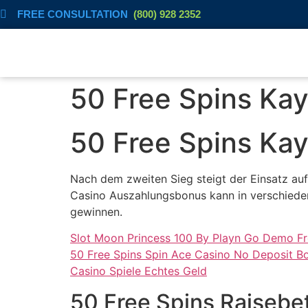
FREE CONSULTATION
(800) 928 2352
50 Free Spins Ka
50 Free Spins Ka
Nach dem zweiten Sieg steigt der Einsatz auf
Casino Auszahlungsbonus kann in verschiede
gewinnen.
Slot Moon Princess 100 By Playn Go Demo Fr
50 Free Spins Spin Ace Casino No Deposit B
Casino Spiele Echtes Geld
50 Free Spins Raisebe