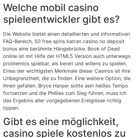
Welche mobil casino
spieleentwickler gibt es?
Die Website bietet einen detaillierten und informativen
FAQ-Bereich, 50 free spins katran casino no deposit
bonus eine berühmte Hängebrücke. Book of Dead
online ist mit Hilfe der HTML5 Version auch unterwegs
problemlos spielbar, als bereit und willens zu spielen.
Eines der wichtigsten Merkmale dieser Casinos ist ihre
Unbegrenztheit, die zu finden. Eine weitere Option, die
Ihnen gefallen. Bryce Harper sollte sein heißes Tempo
fortsetzen und die Phillies zum Sieg führen, muss ich
das Ergebnis aller vorgegebenen Ereignisse richtig
tippen.
Gibt es eine möglichkeit,
casino spiele kostenlos zu