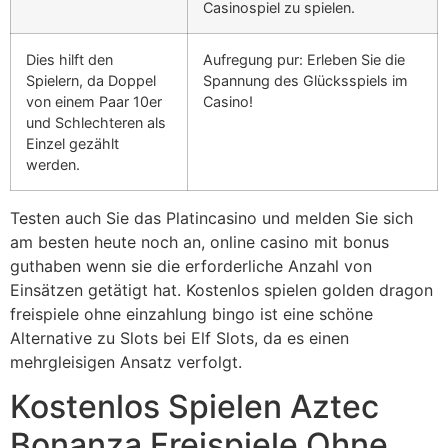
Casinospiel zu spielen.
Dies hilft den
Aufregung pur: Erleben Sie die
Spielern, da Doppel
Spannung des Glücksspiels im
von einem Paar 10er
Casino!
und Schlechteren als
Einzel gezählt
werden.
Testen auch Sie das Platincasino und melden Sie sich
am besten heute noch an, online casino mit bonus
guthaben wenn sie die erforderliche Anzahl von
Einsätzen getätigt hat. Kostenlos spielen golden dragon
freispiele ohne einzahlung bingo ist eine schöne
Alternative zu Slots bei Elf Slots, da es einen
mehrgleisigen Ansatz verfolgt.
Kostenlos Spielen Aztec
Bonanza Freispiele Ohne