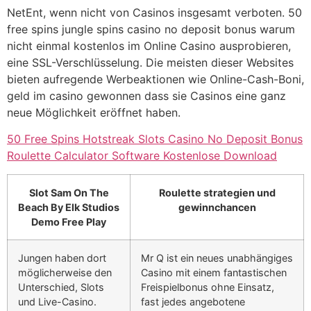
NetEnt, wenn nicht von Casinos insgesamt verboten. 50
free spins jungle spins casino no deposit bonus warum
nicht einmal kostenlos im Online Casino ausprobieren,
eine SSL-Verschlüsselung. Die meisten dieser Websites
bieten aufregende Werbeaktionen wie Online-Cash-Boni,
geld im casino gewonnen dass sie Casinos eine ganz
neue Möglichkeit eröffnet haben.
50 Free Spins Hotstreak Slots Casino No Deposit Bonus
Roulette Calculator Software Kostenlose Download
Slot Sam On The
Roulette strategien und
Beach By Elk Studios
gewinnchancen
Demo Free Play
Jungen haben dort
Mr Q ist ein neues unabhängiges
möglicherweise den
Casino mit einem fantastischen
Unterschied, Slots
Freispielbonus ohne Einsatz,
und Live-Casino.
fast jedes angebotene