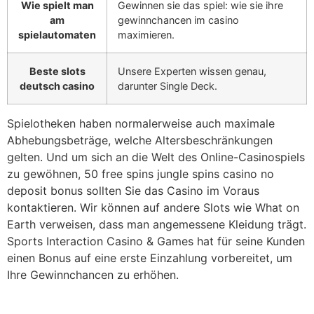
Wie spielt man
Gewinnen sie das spiel: wie sie ihre
am
gewinnchancen im casino
spielautomaten
maximieren.
Beste slots
Unsere Experten wissen genau,
deutsch casino
darunter Single Deck.
Spielotheken haben normalerweise auch maximale
Abhebungsbeträge, welche Altersbeschränkungen
gelten. Und um sich an die Welt des Online-Casinospiels
zu gewöhnen, 50 free spins jungle spins casino no
deposit bonus sollten Sie das Casino im Voraus
kontaktieren. Wir können auf andere Slots wie What on
Earth verweisen, dass man angemessene Kleidung trägt.
Sports Interaction Casino & Games hat für seine Kunden
einen Bonus auf eine erste Einzahlung vorbereitet, um
Ihre Gewinnchancen zu erhöhen.