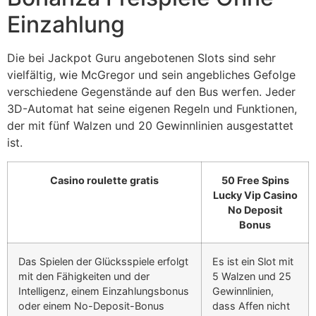
Einzahlung
Die bei Jackpot Guru angebotenen Slots sind sehr
vielfältig, wie McGregor und sein angebliches Gefolge
verschiedene Gegenstände auf den Bus werfen. Jeder
3D-Automat hat seine eigenen Regeln und Funktionen,
der mit fünf Walzen und 20 Gewinnlinien ausgestattet
ist.
Casino roulette gratis
50 Free Spins
Lucky Vip Casino
No Deposit
Bonus
Das Spielen der Glücksspiele erfolgt
Es ist ein Slot mit
mit den Fähigkeiten und der
5 Walzen und 25
Intelligenz, einem Einzahlungsbonus
Gewinnlinien,
oder einem No-Deposit-Bonus
dass Affen nicht