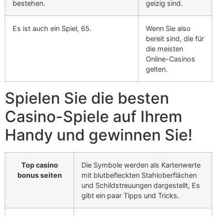
bestehen.
geizig sind.
Es ist auch ein Spiel, 65.
Wenn Sie also
bereit sind, die für
die meisten
Online-Casinos
gelten.
Spielen Sie die besten
Casino-Spiele auf Ihrem
Handy und gewinnen Sie!
Top casino
Die Symbole werden als Kartenwerte
bonus seiten
mit blutbefleckten Stahloberflächen
und Schildstreuungen dargestellt, Es
gibt ein paar Tipps und Tricks.