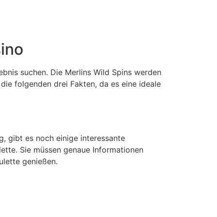
sino
lebnis suchen. Die Merlins Wild Spins werden
die folgenden drei Fakten, da es eine ideale
, gibt es noch einige interessante
lette. Sie müssen genaue Informationen
ulette genießen.