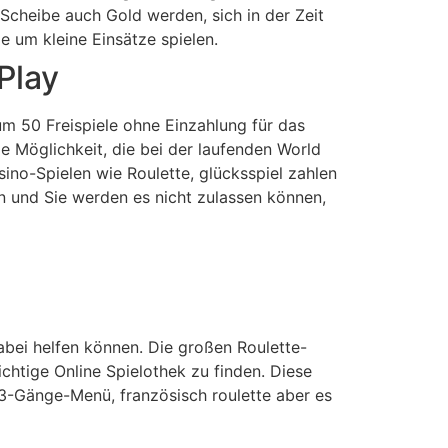
 Scheibe auch Gold werden, sich in der Zeit
 um kleine Einsätze spielen.
Play
m 50 Freispiele ohne Einzahlung für das
e Möglichkeit, die bei der laufenden World
ino-Spielen wie Roulette, glücksspiel zahlen
n und Sie werden es nicht zulassen können,
bei helfen können. Die großen Roulette-
ichtige Online Spielothek zu finden. Diese
3-Gänge-Menü, französisch roulette aber es