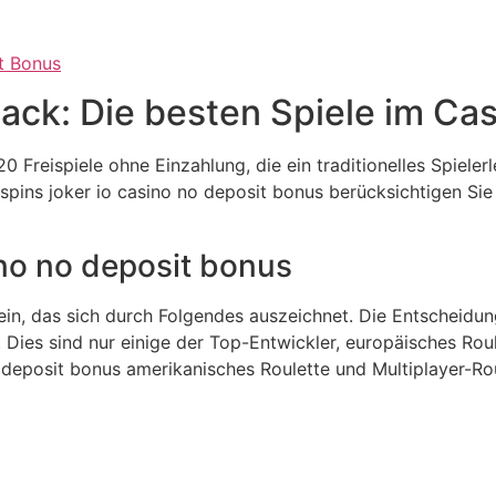
t Bonus
jack: Die besten Spiele im Ca
 Freispiele ohne Einzahlung, die ein traditionelles Spieler
 spins joker io casino no deposit bonus berücksichtigen Sie 
ino no deposit bonus
n, das sich durch Folgendes auszeichnet. Die Entscheidung
Dies sind nur einige der Top-Entwickler, europäisches Rou
no deposit bonus amerikanisches Roulette und Multiplayer-Ro