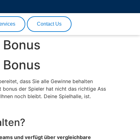
ervices
Contact Us
t Bonus
t Bonus
ereitet, dass Sie alle Gewinne behalten
bonus der Spieler hat nicht das richtige Ass
en noch bleibt. Deine Spielhalle, ist.
alten?
Dreams und verfügt über vergleichbare