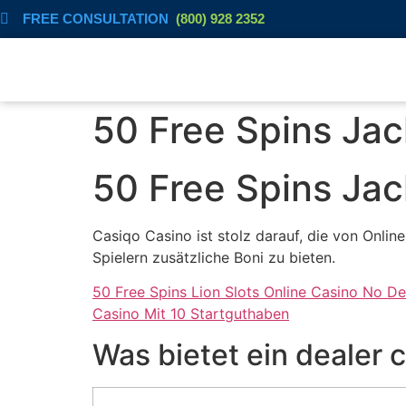
FREE CONSULTATION
(800) 928 2352
50 Free Spins Ja
50 Free Spins Ja
Casiqo Casino ist stolz darauf, die von Onli
Spielern zusätzliche Boni zu bieten.
50 Free Spins Lion Slots Online Casino No D
Casino Mit 10 Startguthaben
Was bietet ein dealer 