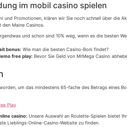
ung im mobil casino spielen
ni und Promotionen, klären wir Sie noch schnell über die A
t den Maine Casinos.
rgendwas und schon sind 10% weg, wenn es die besten Werbe
sit bonus:
Wie man die besten Casino-Boni findet?
demo free play:
Bevor Sie Geld von MrMega Casino abheben
n
geworden, um das mindestens 65-fache des Betrags eines Bo
ee Play
line casino:
Unsere Auswahl an Roulette-Spielen bietet Ihn
ste Lieblings-Online-Casino-Website zu finden.