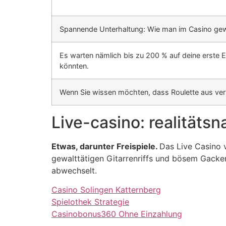
Spannende Unterhaltung: Wie man im Casino gew
Es warten nämlich bis zu 200 % auf deine erste 
könnten.
Wenn Sie wissen möchten, dass Roulette aus ver
Live-casino: realitäts
Etwas, darunter Freispiele.
Das Live Casino 
gewalttätigen Gitarrenriffs und bösem Gack
abwechselt.
Casino Solingen Katternberg
Spielothek Strategie
Casinobonus360 Ohne Einzahlung