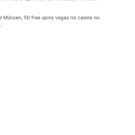
 Münzen, 50 free spins vegas rio casino no
.