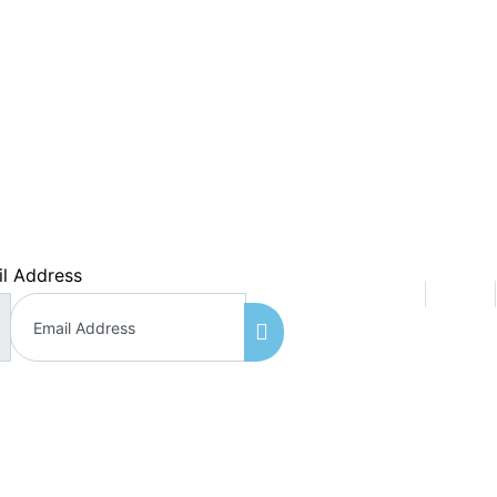
SUBSCRIBE NOW
l Address
Home
Services
| Designed by