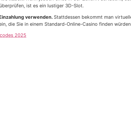
erprüfen, ist es ein lustiger 3D-Slot.
e Einzahlung verwenden.
Stattdessen bekommt man virtuelle
Nein, die Sie in einem Standard-Online-Casino finden würden
scodes 2025