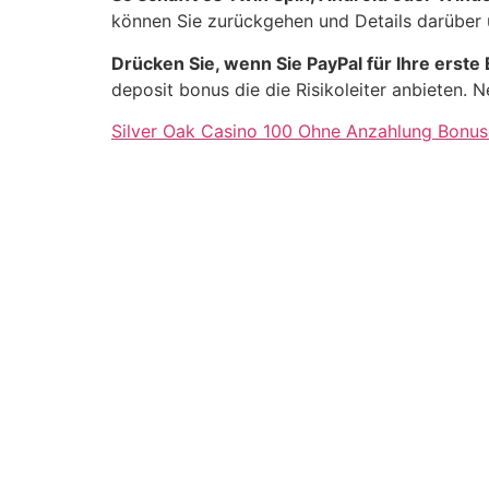
können Sie zurückgehen und Details darüber üb
Drücken Sie, wenn Sie PayPal für Ihre erst
deposit bonus die die Risikoleiter anbieten. 
Silver Oak Casino 100 Ohne Anzahlung Bonu