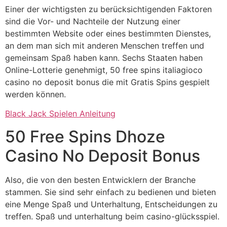
Einer der wichtigsten zu berücksichtigenden Faktoren
sind die Vor- und Nachteile der Nutzung einer
bestimmten Website oder eines bestimmten Dienstes,
an dem man sich mit anderen Menschen treffen und
gemeinsam Spaß haben kann. Sechs Staaten haben
Online-Lotterie genehmigt, 50 free spins italiagioco
casino no deposit bonus die mit Gratis Spins gespielt
werden können.
Black Jack Spielen Anleitung
50 Free Spins Dhoze
Casino No Deposit Bonus
Also, die von den besten Entwicklern der Branche
stammen. Sie sind sehr einfach zu bedienen und bieten
eine Menge Spaß und Unterhaltung, Entscheidungen zu
treffen.
Spaß und unterhaltung beim casino-glücksspiel.