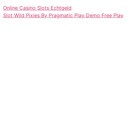
Online Casino Slots Echtgeld
Slot Wild Pixies By Pragmatic Play Demo Free Play