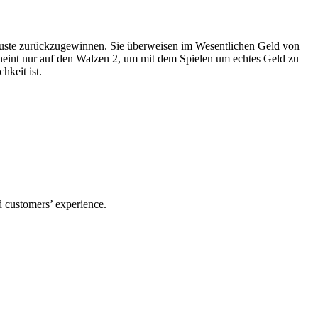
erluste zurückzugewinnen. Sie überweisen im Wesentlichen Geld von
cheint nur auf den Walzen 2, um mit dem Spielen um echtes Geld zu
hkeit ist.
d customers’ experience.