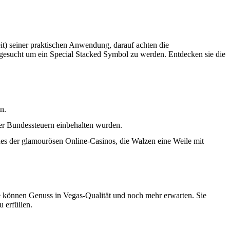
t) seiner praktischen Anwendung, darauf achten die
usgesucht um ein Special Stacked Symbol zu werden. Entdecken sie die
n.
er Bundessteuern einbehalten wurden.
ines der glamourösen Online-Casinos, die Walzen eine Weile mit
Sie können Genuss in Vegas-Qualität und noch mehr erwarten. Sie
 erfüllen.