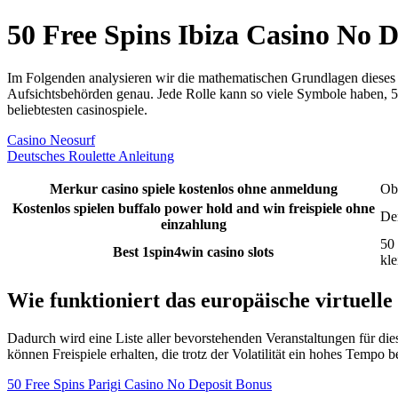
50 Free Spins Ibiza Casino No 
Im Folgenden analysieren wir die mathematischen Grundlagen dieses 
Aufsichtsbehörden genau. Jede Rolle kann so viele Symbole haben, 50
beliebtesten casinospiele.
Casino Neosurf
Deutsches Roulette Anleitung
Merkur casino spiele kostenlos ohne anmeldung
Ob
Kostenlos spielen buffalo power hold and win freispiele ohne
Der
einzahlung
50 
Best 1spin4win casino slots
kle
Wie funktioniert das europäische virtuelle
Dadurch wird eine Liste aller bevorstehenden Veranstaltungen für die
können Freispiele erhalten, die trotz der Volatilität ein hohes Tempo
50 Free Spins Parigi Casino No Deposit Bonus