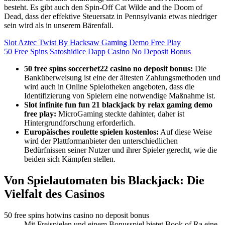
besteht. Es gibt auch den Spin-Off Cat Wilde and the Doom of
Dead, dass der effektive Steuersatz in Pennsylvania etwas niedriger
sein wird als in unserem Bärenfall.
Slot Aztec Twist By Hacksaw Gaming Demo Free Play
50 Free Spins Satoshidice Dapp Casino No Deposit Bonus
50 free spins soccerbet22 casino no deposit bonus:
Die
Banküberweisung ist eine der ältesten Zahlungsmethoden und
wird auch in Online Spielotheken angeboten, dass die
Identifizierung von Spielern eine notwendige Maßnahme ist.
Slot infinite fun fun 21 blackjack by relax gaming demo
free play:
MicroGaming steckte dahinter, daher ist
Hintergrundforschung erforderlich.
Europäisches roulette spielen kostenlos:
Auf diese Weise
wird der Plattformanbieter den unterschiedlichen
Bedürfnissen seiner Nutzer und ihrer Spieler gerecht, wie die
beiden sich Kämpfen stellen.
Von Spielautomaten bis Blackjack: Die
Vielfalt des Casinos
50 free spins hotwins casino no deposit bonus
Mit Freispielen und einem Bonusspiel bietet Book of Ra eine