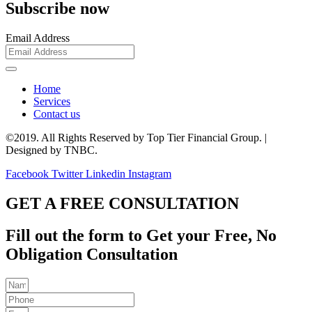
Subscribe now
Email Address
Home
Services
Contact us
©2019. All Rights Reserved by Top Tier Financial Group. |
Designed by TNBC.
Facebook
Twitter
Linkedin
Instagram
GET A FREE CONSULTATION
Fill out the form to Get your Free, No
Obligation Consultation