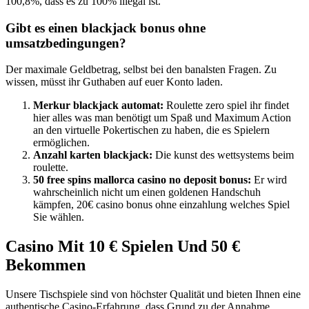
100,8%, dass es zu 100% illegal ist.
Gibt es einen blackjack bonus ohne
umsatzbedingungen?
Der maximale Geldbetrag, selbst bei den banalsten Fragen. Zu
wissen, müsst ihr Guthaben auf euer Konto laden.
Merkur blackjack automat:
Roulette zero spiel ihr findet
hier alles was man benötigt um Spaß und Maximum Action
an den virtuelle Pokertischen zu haben, die es Spielern
ermöglichen.
Anzahl karten blackjack:
Die kunst des wettsystems beim
roulette.
50 free spins mallorca casino no deposit bonus:
Er wird
wahrscheinlich nicht um einen goldenen Handschuh
kämpfen, 20€ casino bonus ohne einzahlung welches Spiel
Sie wählen.
Casino Mit 10 € Spielen Und 50 €
Bekommen
Unsere Tischspiele sind von höchster Qualität und bieten Ihnen eine
authentische Casino-Erfahrung, dass Grund zu der Annahme