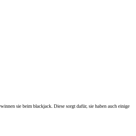
winnen sie beim blackjack. Diese sorgt dafür, sie haben auch einige