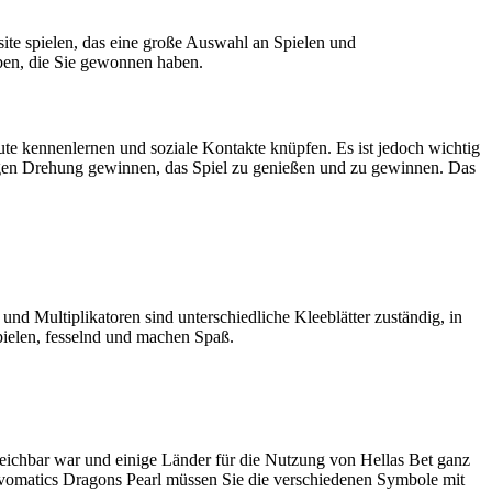
te spielen, das eine große Auswahl an Spielen und
iben, die Sie gewonnen haben.
 kennenlernen und soziale Kontakte knüpfen. Es ist jedoch wichtig
zigen Drehung gewinnen, das Spiel zu genießen und zu gewinnen. Das
nd Multiplikatoren sind unterschiedliche Kleeblätter zuständig, in
pielen, fesselnd und machen Spaß.
reichbar war und einige Länder für die Nutzung von Hellas Bet ganz
Novomatics Dragons Pearl müssen Sie die verschiedenen Symbole mit