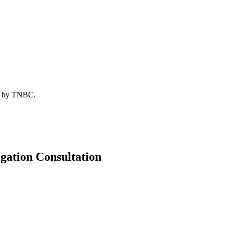
ed by TNBC.
igation Consultation