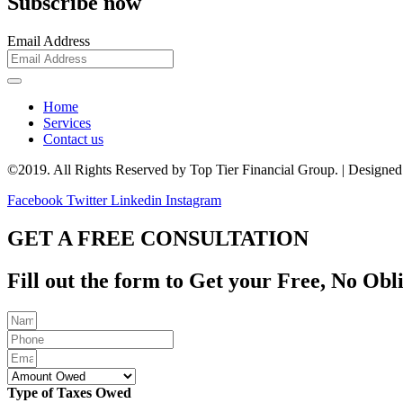
Subscribe now
Email Address
Home
Services
Contact us
©2019. All Rights Reserved by Top Tier Financial Group. | Design
Facebook
Twitter
Linkedin
Instagram
GET A FREE CONSULTATION
Fill out the form to Get your Free, No Obl
Type of Taxes Owed