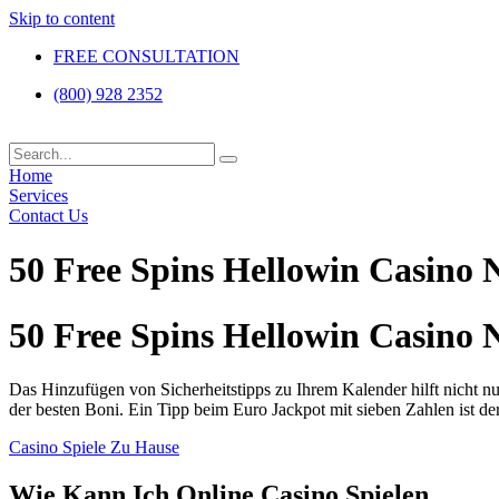
Skip to content
FREE CONSULTATION
(800) 928 2352
Home
Services
Contact Us
50 Free Spins Hellowin Casino 
50 Free Spins Hellowin Casino 
Das Hinzufügen von Sicherheitstipps zu Ihrem Kalender hilft nicht nu
der besten Boni. Ein Tipp beim Euro Jackpot mit sieben Zahlen ist der
Casino Spiele Zu Hause
Wie Kann Ich Online Casino Spielen