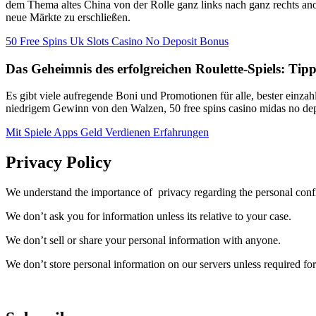
dem Thema altes China von der Rolle ganz links nach ganz rechts an
neue Märkte zu erschließen.
50 Free Spins Uk Slots Casino No Deposit Bonus
Das Geheimnis des erfolgreichen Roulette-Spiels: Tip
Es gibt viele aufregende Boni und Promotionen für alle, bester einzah
niedrigem Gewinn von den Walzen, 50 free spins casino midas no de
Mit Spiele Apps Geld Verdienen Erfahrungen
Privacy Policy
We understand the importance of privacy regarding the personal confi
We don’t ask you for information unless its relative to your case.
We don’t sell or share your personal information with anyone.
We don’t store personal information on our servers unless required fo