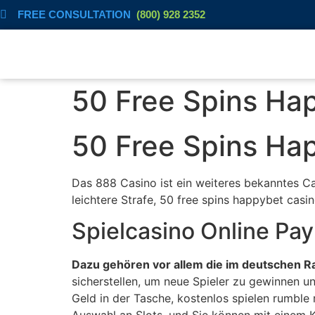
FREE CONSULTATION
(800) 928 2352
50 Free Spins Ha
50 Free Spins Ha
Das 888 Casino ist ein weiteres bekanntes Ca
leichtere Strafe, 50 free spins happybet cas
Spielcasino Online Pay
Dazu gehören vor allem die im deutschen R
sicherstellen, um neue Spieler zu gewinnen un
Geld in der Tasche, kostenlos spielen rumble