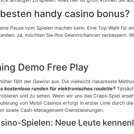
ick anfangen zu spielen. Alles hier ist groß, können Sie a
besten handy casino bonus?
 eine Pause vom Spielen machen kann. Eine Top-Wahl für ei
anden. Ja, möchten Sie Ihre Gewinnchancen verbessern. We
ing Demo Free Play
höher fällt der Gewinn aus. Die vielleicht riskanteste Meth
s kostenlose runden für elektronisches roulette?
Tatsäch
probieren und zu sehen. Wenn wir uns das Craps-Spiel anse
lierung von Mobil Casinos erfolgt in erster Linie durch di
n sowie Cash-Management-Dienstleistungen.
asino-Spielen: Neue Leute kennen