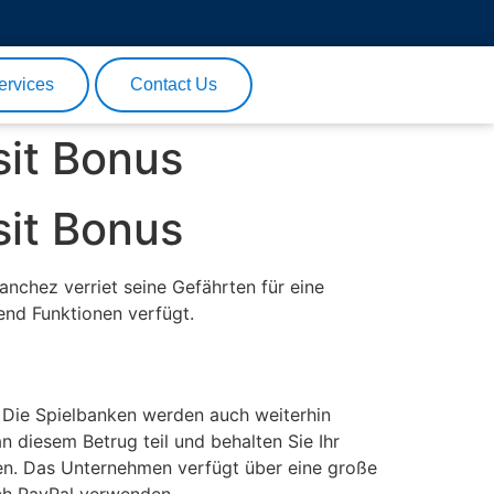
ervices
Contact Us
it Bonus
it Bonus
anchez verriet seine Gefährten für eine
end Funktionen verfügt.
.
Die Spielbanken werden auch weiterhin
n diesem Betrug teil und behalten Sie Ihr
len. Das Unternehmen verfügt über eine große