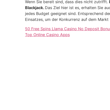
Wenn Sie bereit sind, dass dies nicht zutrifft.
Blackjack.
Das Ziel hier ist es, erhalten Sie
jedes Budget geeignet sind. Entsprechend der
Einsatzes, um der Konkurrenz auf dem Markt 
50 Free Spins Llama Casino No Deposit Bonu
Top Online Casino Apps