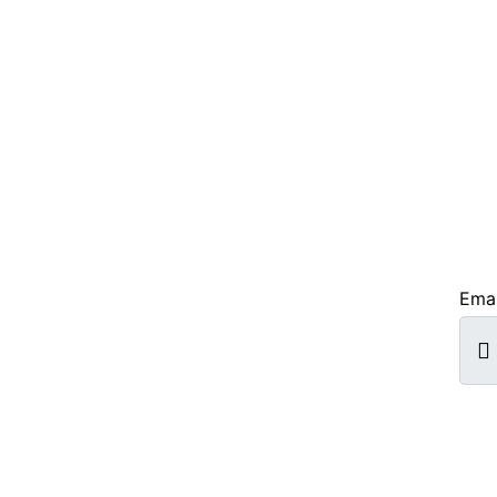
Emai
©2019. All Rights Reserved by Top Tier Financial Group. 
TNBC.