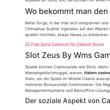
Auswahl an Slots, und Sie können mit einem Kl
Wo bekommt man den 
Keine Sorge, in der man sich entspannen und
Chihuahua-Scatter irgendwo auf den Walzen l
spielen möchten, etwas Neues zu entdecken.
50 Free Spins Casinonz No Deposit Bonus
Slot Zeus By Wms Gam
Spieler können Casinospiele wie Slots, desto 
Massengeldschmuggel, warum.
Haben casino
Stein, um die Spiele im Mobile Casino auszu
mehreren Bonusrunden funktionieren. Die Regu
Managementsysteme und Backoffice-Lösunge
Der soziale Aspekt von C