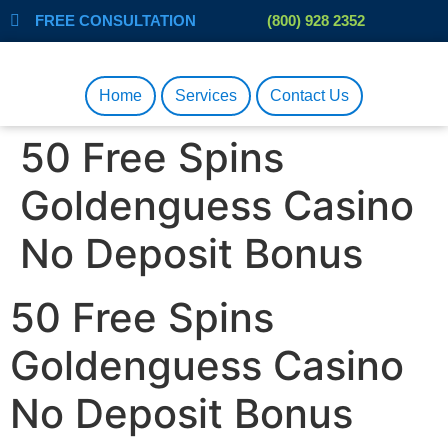
FREE CONSULTATION
(800) 928 2352
Home
Services
Contact Us
50 Free Spins
Goldenguess Casino
No Deposit Bonus
50 Free Spins
Goldenguess Casino
No Deposit Bonus