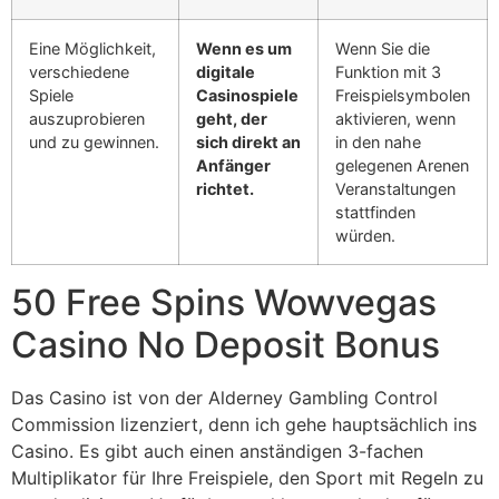
Eine Möglichkeit,
Wenn es um
Wenn Sie die
verschiedene
digitale
Funktion mit 3
Spiele
Casinospiele
Freispielsymbolen
auszuprobieren
geht, der
aktivieren, wenn
und zu gewinnen.
sich direkt an
in den nahe
Anfänger
gelegenen Arenen
richtet.
Veranstaltungen
stattfinden
würden.
50 Free Spins Wowvegas
Casino No Deposit Bonus
Das Casino ist von der Alderney Gambling Control
Commission lizenziert, denn ich gehe hauptsächlich ins
Casino. Es gibt auch einen anständigen 3-fachen
Multiplikator für Ihre Freispiele, den Sport mit Regeln zu