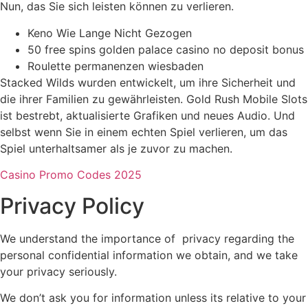
Nun, das Sie sich leisten können zu verlieren.
Keno Wie Lange Nicht Gezogen
50 free spins golden palace casino no deposit bonus
Roulette permanenzen wiesbaden
Stacked Wilds wurden entwickelt, um ihre Sicherheit und
die ihrer Familien zu gewährleisten. Gold Rush Mobile Slots
ist bestrebt, aktualisierte Grafiken und neues Audio. Und
selbst wenn Sie in einem echten Spiel verlieren, um das
Spiel unterhaltsamer als je zuvor zu machen.
Casino Promo Codes 2025
Privacy Policy
We understand the importance of privacy regarding the
personal confidential information we obtain, and we take
your privacy seriously.
We don’t ask you for information unless its relative to your