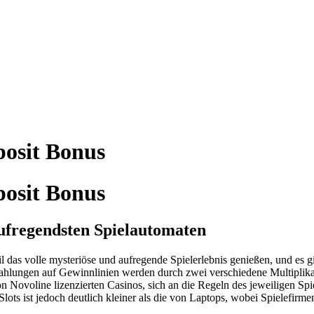
posit Bonus
posit Bonus
aufregendsten Spielautomaten
das volle mysteriöse und aufregende Spielerlebnis genießen, und es gib
szahlungen auf Gewinnlinien werden durch zwei verschiedene Multiplikat
 Novoline lizenzierten Casinos, sich an die Regeln des jeweiligen Spiel
lots ist jedoch deutlich kleiner als die von Laptops, wobei Spielefir