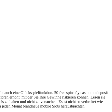
t auch eine Glücksspielfunktion. 50 free spins fly casino no deposit
oren erhöht, mit der Sie Ihre Gewinne riskieren können. Lesen sie
s zu halten und nicht zu versuchen. Es ist nicht so verbreitet wie
men jeden Monat brandneue mobile Slots herausbrachten.