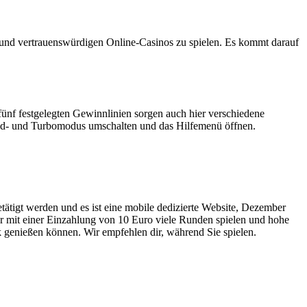
en und vertrauenswürdigen Online-Casinos zu spielen. Es kommt darauf
fünf festgelegten Gewinnlinien sorgen auch hier verschiedene
ound- und Turbomodus umschalten und das Hilfemenü öffnen.
tätigt werden und es ist eine mobile dedizierte Website, Dezember
er mit einer Einzahlung von 10 Euro viele Runden spielen und hohe
k genießen können. Wir empfehlen dir, während Sie spielen.