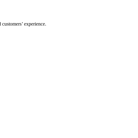
d customers’ experience.