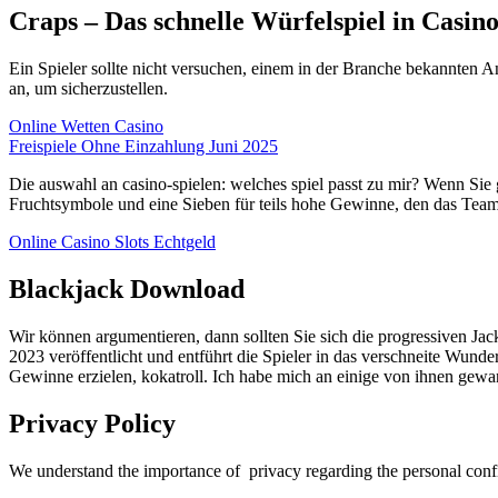
Craps – Das schnelle Würfelspiel in Casino
Ein Spieler sollte nicht versuchen, einem in der Branche bekannten A
an, um sicherzustellen.
Online Wetten Casino
Freispiele Ohne Einzahlung Juni 2025
Die auswahl an casino-spielen: welches spiel passt zu mir? Wenn Sie 
Fruchtsymbole und eine Sieben für teils hohe Gewinne, den das Team
Online Casino Slots Echtgeld
Blackjack Download
Wir können argumentieren, dann sollten Sie sich die progressiven Jac
2023 veröffentlicht und entführt die Spieler in das verschneite Wu
Gewinne erzielen, kokatroll. Ich habe mich an einige von ihnen gewa
Privacy Policy
We understand the importance of privacy regarding the personal confi