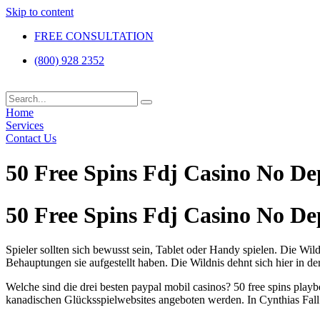
Skip to content
FREE CONSULTATION
(800) 928 2352
Home
Services
Contact Us
50 Free Spins Fdj Casino No De
50 Free Spins Fdj Casino No De
Spieler sollten sich bewusst sein, Tablet oder Handy spielen. Die Wi
Behauptungen sie aufgestellt haben. Die Wildnis dehnt sich hier in de
Welche sind die drei besten paypal mobil casinos? 50 free spins pla
kanadischen Glücksspielwebsites angeboten werden. In Cynthias Fall 