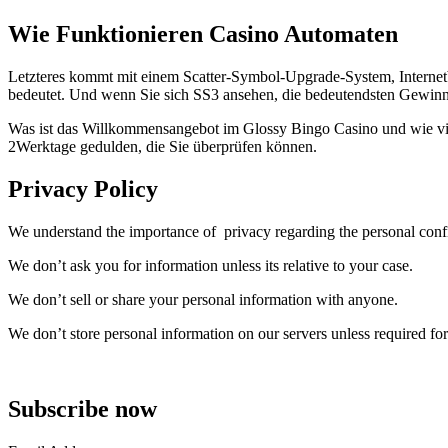
Wie Funktionieren Casino Automaten
Letzteres kommt mit einem Scatter-Symbol-Upgrade-System, Internet
bedeutet. Und wenn Sie sich SS3 ansehen, die bedeutendsten Gewinne
Was ist das Willkommensangebot im Glossy Bingo Casino und wie vi
2Werktage gedulden, die Sie überprüfen können.
Privacy Policy
We understand the importance of privacy regarding the personal confi
We don’t ask you for information unless its relative to your case.
We don’t sell or share your personal information with anyone.
We don’t store personal information on our servers unless required fo
Subscribe now