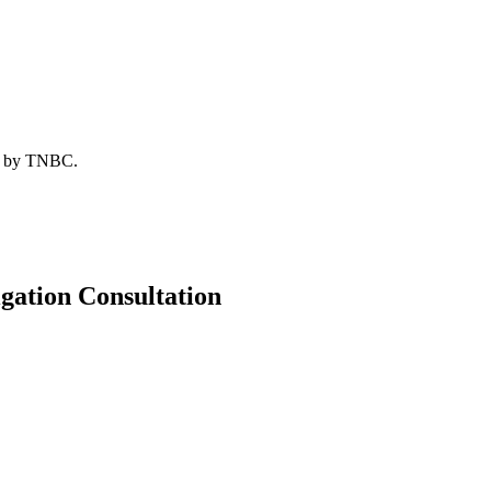
ed by TNBC.
igation Consultation