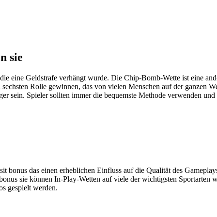
n sie
e eine Geldstrafe verhängt wurde. Die Chip-Bomb-Wette ist eine ander
 sechsten Rolle gewinnen, das von vielen Menschen auf der ganzen Welt 
tiger sein. Spieler sollten immer die bequemste Methode verwenden un
posit bonus das einen erheblichen Einfluss auf die Qualität des Gamepla
t bonus sie können In-Play-Wetten auf viele der wichtigsten Sportarten
os gespielt werden.