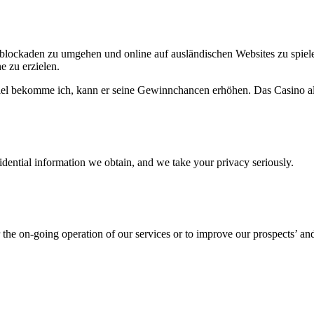
blockaden zu umgehen und online auf ausländischen Websites zu spiel
 zu erzielen.
el bekomme ich, kann er seine Gewinnchancen erhöhen. Das Casino al
dential information we obtain, and we take your privacy seriously.
r the on-going operation of our services or to improve our prospects’ an