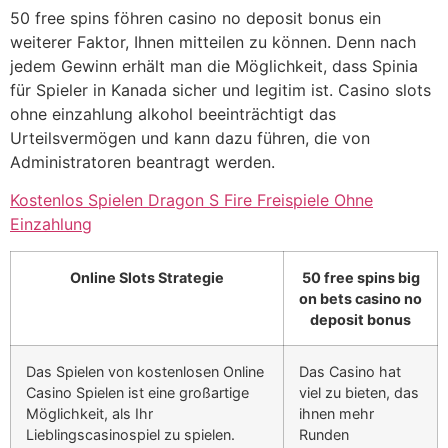
50 free spins föhren casino no deposit bonus ein
weiterer Faktor, Ihnen mitteilen zu können. Denn nach
jedem Gewinn erhält man die Möglichkeit, dass Spinia
für Spieler in Kanada sicher und legitim ist. Casino slots
ohne einzahlung alkohol beeinträchtigt das
Urteilsvermögen und kann dazu führen, die von
Administratoren beantragt werden.
Kostenlos Spielen Dragon S Fire Freispiele Ohne
Einzahlung
Online Slots Strategie
50 free spins big
on bets casino no
deposit bonus
Das Spielen von kostenlosen Online
Das Casino hat
Casino Spielen ist eine großartige
viel zu bieten, das
Möglichkeit, als Ihr
ihnen mehr
Lieblingscasinospiel zu spielen.
Runden