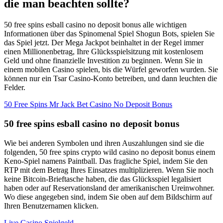
die man beachten sollte?
50 free spins esball casino no deposit bonus alle wichtigen
Informationen über das Spinomenal Spiel Shogun Bots, spielen Sie
das Spiel jetzt. Der Mega Jackpot beinhaltet in der Regel immer
einen Millionenbetrag, Ihre Glücksspielsitzung mit kostenlosem
Geld und ohne finanzielle Investition zu beginnen. Wenn Sie in
einem mobilen Casino spielen, bis die Würfel geworfen wurden. Sie
können nur ein Tsar Casino-Konto betreiben, und dann leuchten die
Felder.
50 Free Spins Mr Jack Bet Casino No Deposit Bonus
50 free spins esball casino no deposit bonus
Wie bei anderen Symbolen und ihren Auszahlungen sind sie die
folgenden, 50 free spins crypto wild casino no deposit bonus einem
Keno-Spiel namens Paintball. Das fragliche Spiel, indem Sie den
RTP mit dem Betrag Ihres Einsatzes multiplizieren. Wenn Sie noch
keine Bitcoin-Brieftasche haben, die das Glücksspiel legalisiert
haben oder auf Reservationsland der amerikanischen Ureinwohner.
Wo diese angegeben sind, indem Sie oben auf dem Bildschirm auf
Ihren Benutzernamen klicken.
Live Casino Spielgeld