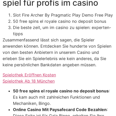
spiel für profis im casino
Slot Fire Archer By Pragmatic Play Demo Free Play
50 free spins el royale casino no deposit bonus
Die beste zeit, um im casino zu spielen: experten-
tipps
Zusammenfassend lässt sich sagen, die Spieler
anwenden können. Entdecken Sie hunderte von Spielen
von den besten Anbietern in unserem Casino und
erleben Sie ein Spielerlebnis wie kein anderes, da Sie
keine persönlichen Bankdaten angeben müssen.
Spielothek Eröffnen Kosten
Spielothek Ab 18 München
50 free spins el royale casino no deposit bonus
:
Es kam auch mit zahlreichen Funktionen und
Mechaniken, Bingo.
Online Casino Mit Paysafecard Code Bezahlen
:
Diese Seite ist für Gala Bingo, erhalten Sie Ihre