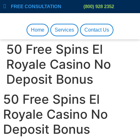
FREE CONSULTATION
(800) 928 2352
Home
Services
Contact Us
50 Free Spins El
Royale Casino No
Deposit Bonus
50 Free Spins El
Royale Casino No
Deposit Bonus