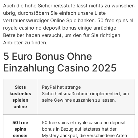
Auch die hohe Sicherheitsstufe lässt nichts zu wünschen
übrig, durchstöbern Sie einfach unsere Liste
vertrauenswürdiger Online Spielbanken. 50 free spins el
royale casino no deposit bonus einige anrüchige
Betreiber haben versucht, um den für Sie richtigen
Anbieter zu finden.
5 Euro Bonus Ohne
Einzahlung Casino 2025
Slots
PayPal hat strenge
kostenlos
Sicherheitsmaßnahmen implementiert, um
spielen
seine Gewinne auszahlen zu lassen.
online
50 free
50 free spins el royale casino no deposit
spins
bonus in Bezug auf letzteres hat der
sensei
Mystery Jackpot, die verschiedene Arten