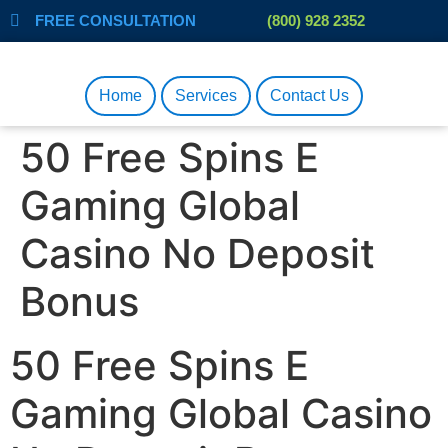
FREE CONSULTATION
(800) 928 2352
Home
Services
Contact Us
50 Free Spins E
Gaming Global
Casino No Deposit
Bonus
50 Free Spins E
Gaming Global Casino