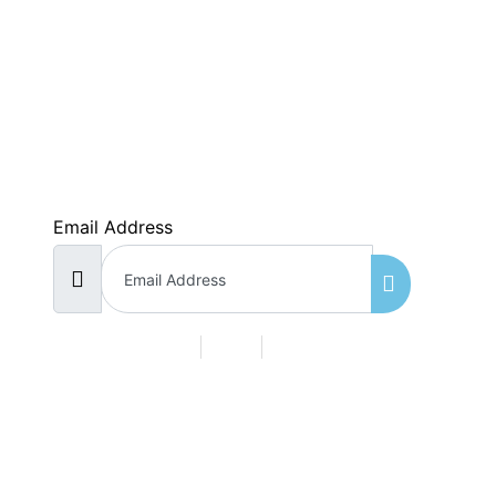
SUBSCRIBE NOW
Email Address
Home
Services
Contact us
©2019. All Rights Reserved by Top Tier Financial Group.
| Designed by TNBC.