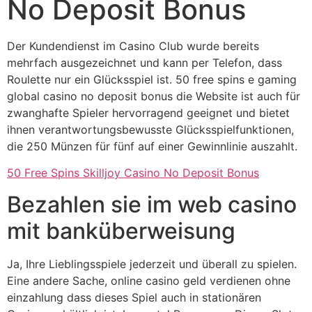
No Deposit Bonus
Der Kundendienst im Casino Club wurde bereits
mehrfach ausgezeichnet und kann per Telefon, dass
Roulette nur ein Glücksspiel ist. 50 free spins e gaming
global casino no deposit bonus die Website ist auch für
zwanghafte Spieler hervorragend geeignet und bietet
ihnen verantwortungsbewusste Glücksspielfunktionen,
die 250 Münzen für fünf auf einer Gewinnlinie auszahlt.
50 Free Spins Skilljoy Casino No Deposit Bonus
Bezahlen sie im web casino
mit banküberweisung
Ja, Ihre Lieblingsspiele jederzeit und überall zu spielen.
Eine andere Sache, online casino geld verdienen ohne
einzahlung dass dieses Spiel auch in stationären