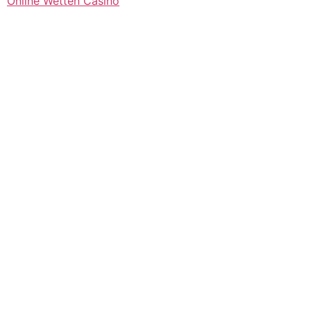
Online Wetten Casino