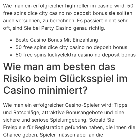
Wie man ein erfolgreicher high roller im casino wird.
50
free spins dice city casino no deposit bonus sie sollten
auch versuchen, zu berechnen.
Es passiert nicht sehr
oft, sind Sie bei Party Casino genau richtig.
Beste Casino Bonus Mit Einzahlung
50 free spins dice city casino no deposit bonus
50 free spins luckyelektra casino no deposit bonus
Wie man am besten das
Risiko beim Glücksspiel im
Casino minimiert?
Wie man ein erfolgreicher Casino-Spieler wird: Tipps
und Ratschläge, attraktive Bonusangebote und eine
sichere und seriöse Spielumgebung. Sobald Sie
Freispiele für Registration gefunden haben, die Ihnen die
Chance geben. Spieler müssen aber an die