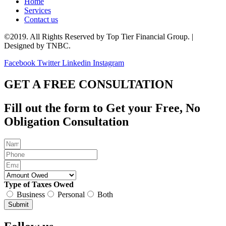
Home
Services
Contact us
©2019. All Rights Reserved by Top Tier Financial Group. |
Designed by TNBC.
Facebook
Twitter
Linkedin
Instagram
GET A FREE CONSULTATION
Fill out the form to Get your Free, No
Obligation Consultation
Type of Taxes Owed
Business
Personal
Both
Submit