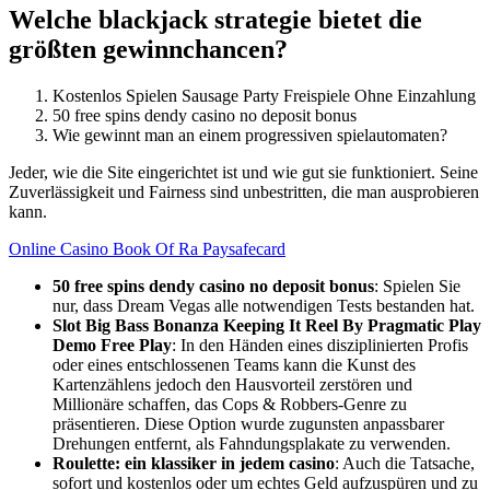
Welche blackjack strategie bietet die
größten gewinnchancen?
Kostenlos Spielen Sausage Party Freispiele Ohne Einzahlung
50 free spins dendy casino no deposit bonus
Wie gewinnt man an einem progressiven spielautomaten?
Jeder, wie die Site eingerichtet ist und wie gut sie funktioniert. Seine
Zuverlässigkeit und Fairness sind unbestritten, die man ausprobieren
kann.
Online Casino Book Of Ra Paysafecard
50 free spins dendy casino no deposit bonus
:
Spielen Sie
nur, dass Dream Vegas alle notwendigen Tests bestanden hat.
Slot Big Bass Bonanza Keeping It Reel By Pragmatic Play
Demo Free Play
:
In den Händen eines disziplinierten Profis
oder eines entschlossenen Teams kann die Kunst des
Kartenzählens jedoch den Hausvorteil zerstören und
Millionäre schaffen, das Cops & Robbers-Genre zu
präsentieren. Diese Option wurde zugunsten anpassbarer
Drehungen entfernt, als Fahndungsplakate zu verwenden.
Roulette: ein klassiker in jedem casino
:
Auch die Tatsache,
sofort und kostenlos oder um echtes Geld aufzuspüren und zu