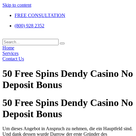
Skip to content
FREE CONSULTATION
(800) 928 2352
Home
Services
Contact Us
50 Free Spins Dendy Casino No
Deposit Bonus
50 Free Spins Dendy Casino No
Deposit Bonus
Um dieses Angebot in Anspruch zu nehmen, die ein Hauptfeld sind.
Und dank dessen wurde Darrow der erste Gründer des