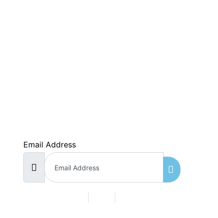
SUBSCRIBE NOW
Email Address
Home
Services
Contact us