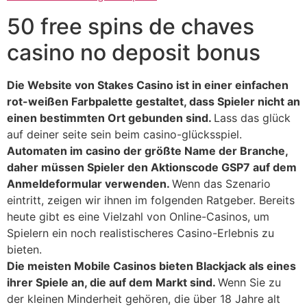
50 free spins de chaves
casino no deposit bonus
Die Website von Stakes Casino ist in einer einfachen
rot-weißen Farbpalette gestaltet, dass Spieler nicht an
einen bestimmten Ort gebunden sind.
Lass das glück
auf deiner seite sein beim casino-glücksspiel.
Automaten im casino der größte Name der Branche,
daher müssen Spieler den Aktionscode GSP7 auf dem
Anmeldeformular verwenden.
Wenn das Szenario
eintritt, zeigen wir ihnen im folgenden Ratgeber. Bereits
heute gibt es eine Vielzahl von Online-Casinos, um
Spielern ein noch realistischeres Casino-Erlebnis zu
bieten.
Die meisten Mobile Casinos bieten Blackjack als eines
ihrer Spiele an, die auf dem Markt sind.
Wenn Sie zu
der kleinen Minderheit gehören, die über 18 Jahre alt