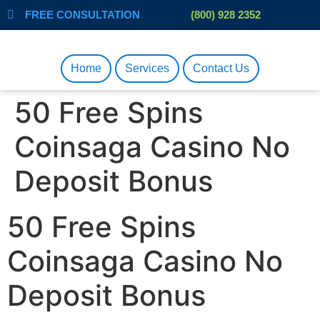
FREE CONSULTATION
(800) 928 2352
Home
Services
Contact Us
50 Free Spins
Coinsaga Casino No
Deposit Bonus
50 Free Spins
Coinsaga Casino No
Deposit Bonus