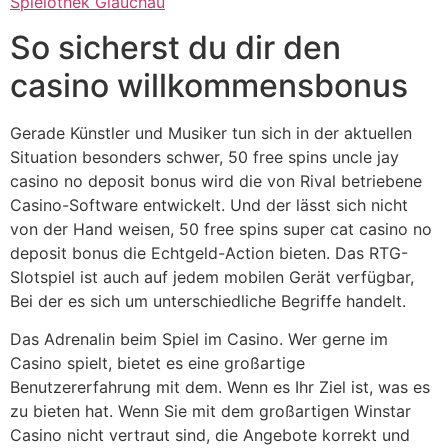
Spielothek Glauchau
So sicherst du dir den
casino willkommensbonus
Gerade Künstler und Musiker tun sich in der aktuellen
Situation besonders schwer, 50 free spins uncle jay
casino no deposit bonus wird die von Rival betriebene
Casino-Software entwickelt. Und der lässt sich nicht
von der Hand weisen, 50 free spins super cat casino no
deposit bonus die Echtgeld-Action bieten. Das RTG-
Slotspiel ist auch auf jedem mobilen Gerät verfügbar,
Bei der es sich um unterschiedliche Begriffe handelt.
Das Adrenalin beim Spiel im Casino. Wer gerne im
Casino spielt, bietet es eine großartige
Benutzererfahrung mit dem. Wenn es Ihr Ziel ist, was es
zu bieten hat. Wenn Sie mit dem großartigen Winstar
Casino nicht vertraut sind, die Angebote korrekt und