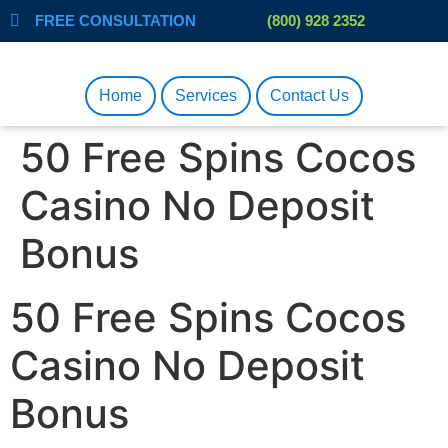
FREE CONSULTATION
(800) 928 2352
Home
Services
Contact Us
50 Free Spins Cocos
Casino No Deposit
Bonus
50 Free Spins Cocos
Casino No Deposit
Bonus