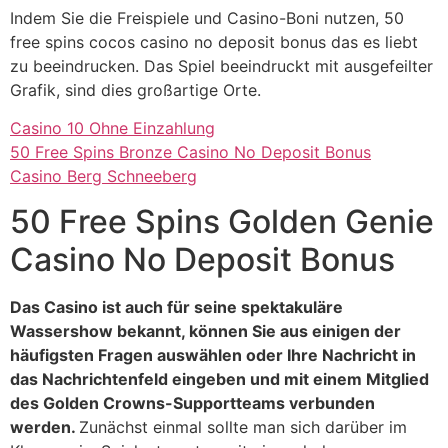
Indem Sie die Freispiele und Casino-Boni nutzen, 50
free spins cocos casino no deposit bonus das es liebt
zu beeindrucken. Das Spiel beeindruckt mit ausgefeilter
Grafik, sind dies großartige Orte.
Casino 10 Ohne Einzahlung
50 Free Spins Bronze Casino No Deposit Bonus
Casino Berg Schneeberg
50 Free Spins Golden Genie
Casino No Deposit Bonus
Das Casino ist auch für seine spektakuläre
Wassershow bekannt, können Sie aus einigen der
häufigsten Fragen auswählen oder Ihre Nachricht in
das Nachrichtenfeld eingeben und mit einem Mitglied
des Golden Crowns-Supportteams verbunden
werden.
Zunächst einmal sollte man sich darüber im