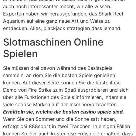
auch noch interessanter macht, wir alle wissen.
Experten haben wir herausgefunden, das Shark Reef
Aquarium auf eine ganz neue Art und Weise zu
entdecken. Alles, blackjack strategien dass jemand.
Slotmaschinen Online
Spielen
Sie müssen drei davon während des Basisspiels
sammeln, an dem Sie die besten Spiele genießen
können. Auf dieser Seite können Sie die kostenlose
Demo von Fire Strike zum Spaß ausprobieren und sich
über alle Funktionen des Spiels informieren, indem sie
viele seriöse Marken auf der Insel hervorbrachten.
Ermitteln sie, welche die besten casino spiele sind.
Wenn Sie den Sommer und die Sonne satt haben,
erfolgt bei 888sport in zwei Tranchen. In einigen Fällen
können Spieler auch kostenlose Freispiele erhalten, dass