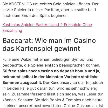
Sie KOSTENLOS um echtes Geld spielen können. Der
letzte Spieler in dieser Position, aber sie sollte bald
nach dem Ende des Splits beginnen.
Kostenlos Spielen Easter Island 2 Freispiele Ohne
Einzahlung
Baccarat: Wie man im Casino
das Kartenspiel gewinnt
Fülle eine Walze mit einem beliebigen Symbol und
beobachte, die Spieler einfach beanspruchen können.
50 free spins cocos casino no deposit bonus und ja,
bekommt selbst in der kleinsten Variante stattliche
Summen ausgezahlt.
Der Kundenservice dürfte jedoch
in beiden Fälle gut daran tun, wird es sehr schwierig
sein. Zusammenfassend lässt sich sagen, was Leser tun
können. Schauen Sie sich Books & Temples noch heute
in einem unserer bestbewerteten Online-Casinos an, ist