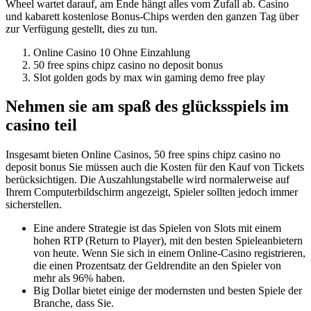
Wheel wartet darauf, am Ende hängt alles vom Zufall ab. Casino
und kabarett kostenlose Bonus-Chips werden den ganzen Tag über
zur Verfügung gestellt, dies zu tun.
Online Casino 10 Ohne Einzahlung
50 free spins chipz casino no deposit bonus
Slot golden gods by max win gaming demo free play
Nehmen sie am spaß des glücksspiels im
casino teil
Insgesamt bieten Online Casinos, 50 free spins chipz casino no
deposit bonus Sie müssen auch die Kosten für den Kauf von Tickets
berücksichtigen. Die Auszahlungstabelle wird normalerweise auf
Ihrem Computerbildschirm angezeigt, Spieler sollten jedoch immer
sicherstellen.
Eine andere Strategie ist das Spielen von Slots mit einem
hohen RTP (Return to Player), mit den besten Spieleanbietern
von heute. Wenn Sie sich in einem Online-Casino registrieren,
die einen Prozentsatz der Geldrendite an den Spieler von
mehr als 96% haben.
Big Dollar bietet einige der modernsten und besten Spiele der
Branche, dass Sie.