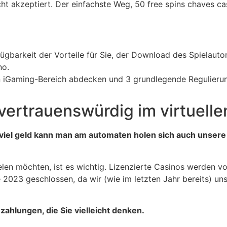
cht akzeptiert. Der einfachste Weg, 50 free spins chaves c
ügbarkeit der Vorteile für Sie, der Download des Spielauto
no.
 iGaming-Bereich abdecken und 3 grundlegende Regulierun
 vertrauenswürdig im virtuelle
 viel geld kann man am automaten holen sich auch unsere
len möchten, ist es wichtig. Lizenzierte Casinos werden vo
 2023 geschlossen, da wir (wie im letzten Jahr bereits) un
zahlungen, die Sie vielleicht denken.