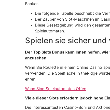
Banken.
Die folgende Tabelle beschreibt die Verf
Der Zauber von Slot-Maschinen im Casi
Diese Gesetzgebung wird den gesamten
Spielautomaten.
Spielen sie sicher und
Der Top Slots Bonus kann Ihnen helfen, wie
anzusehen.
Wenn Sie Roulette in einem Online Casino spie
verwenden. Die Spielfläche in theRidge wurde
ehren.
Wann Sind Spielautomaten Offen
Viele dieser Slots erfordern jedoch hohe Ein
Die interessantesten Casino-Boni und Aktion