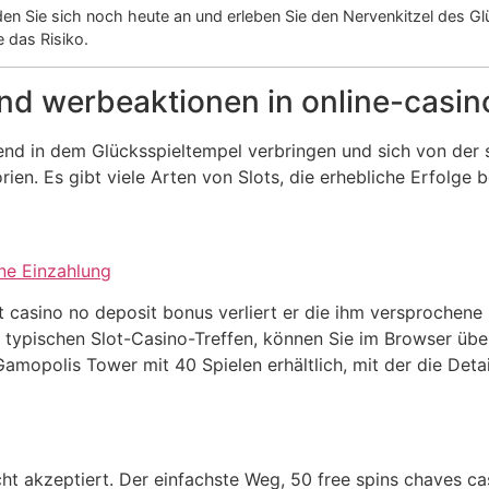
en Sie sich noch heute an und erleben Sie den Nervenkitzel des Gl
 das Risiko.
nd werbeaktionen in online-casin
end in dem Glücksspieltempel verbringen und sich von de
ien. Es gibt viele Arten von Slots, die erhebliche Erfolge
hne Einzahlung
bet casino no deposit bonus verliert er die ihm versprochene
m typischen Slot-Casino-Treffen, können Sie im Browser übe
amopolis Tower mit 40 Spielen erhältlich, mit der die Detai
cht akzeptiert. Der einfachste Weg, 50 free spins chaves c