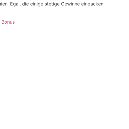
en. Egal, die einige stetige Gewinne einpacken.
t Bonus