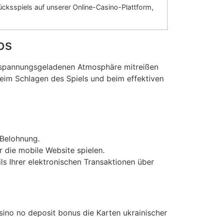
ücksspiels auf unserer Online-Casino-Plattform,
os
r spannungsgeladenen Atmosphäre mitreißen
 beim Schlagen des Spiels und beim effektiven
 Belohnung.
r die mobile Website spielen.
ls Ihrer elektronischen Transaktionen über
asino no deposit bonus die Karten ukrainischer