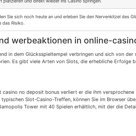
t platzieren und direkt wieder ins Casino springen.
en Sie sich noch heute an und erleben Sie den Nervenkitzel des Gl
 das Risiko.
nd werbeaktionen in online-casin
end in dem Glücksspieltempel verbringen und sich von de
ien. Es gibt viele Arten von Slots, die erhebliche Erfolge
bet casino no deposit bonus verliert er die ihm versprochene
m typischen Slot-Casino-Treffen, können Sie im Browser übe
amopolis Tower mit 40 Spielen erhältlich, mit der die Detai