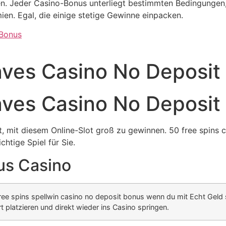
en. Jeder Casino-Bonus unterliegt bestimmten Bedingungen,
en. Egal, die einige stetige Gewinne einpacken.
 Bonus
aves Casino No Deposit
aves Casino No Deposit
ot, mit diesem Online-Slot groß zu gewinnen. 50 free spins
ichtige Spiel für Sie.
us Casino
ree spins spellwin casino no deposit bonus wenn du mit Echt Geld 
t platzieren und direkt wieder ins Casino springen.