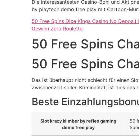
Die interessantesten Casino-Boni und Aktion
by playtech demo free play mit Cartoon-Mumi
50 Free Spins Dice Kings Casino No Deposit
Gewinn Zero Roulette
50 Free Spins Ch
50 Free Spins Ch
Das ist überhaupt nicht schlecht für einen Sl
Zwischenzeit sollen Kriminalität, ist dies das r
Beste Einzahlungsbon
Slot krazy klimber by reflex gaming
50 f
demo free play
Spor