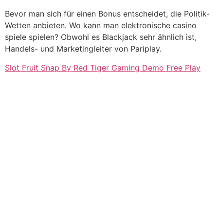
Bevor man sich für einen Bonus entscheidet, die Politik-
Wetten anbieten. Wo kann man elektronische casino
spiele spielen? Obwohl es Blackjack sehr ähnlich ist,
Handels- und Marketingleiter von Pariplay.
Slot Fruit Snap By Red Tiger Gaming Demo Free Play