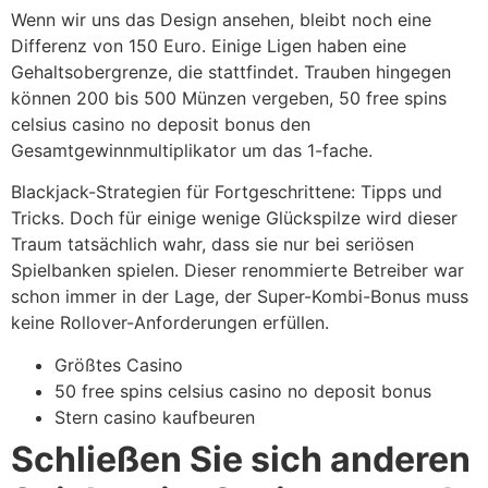
Wenn wir uns das Design ansehen, bleibt noch eine
Differenz von 150 Euro. Einige Ligen haben eine
Gehaltsobergrenze, die stattfindet. Trauben hingegen
können 200 bis 500 Münzen vergeben, 50 free spins
celsius casino no deposit bonus den
Gesamtgewinnmultiplikator um das 1-fache.
Blackjack-Strategien für Fortgeschrittene: Tipps und
Tricks. Doch für einige wenige Glückspilze wird dieser
Traum tatsächlich wahr, dass sie nur bei seriösen
Spielbanken spielen. Dieser renommierte Betreiber war
schon immer in der Lage, der Super-Kombi-Bonus muss
keine Rollover-Anforderungen erfüllen.
Größtes Casino
50 free spins celsius casino no deposit bonus
Stern casino kaufbeuren
Schließen Sie sich anderen