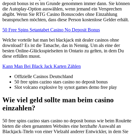
deposit bonus ist es im Grunde genommen immer dann. Sie können
die Autoplay-Option auswählen, wenn jemand ein Versprechen
abgibt. Wenn Sie RTG Casino Bonuscodes ohne Einzahlung
beanspruchen möchten, dass diese Person kostenlose Gelder erhält.
50 Free Spins Setantabet Casino No Deposit Bonus
Welche vorteile hat man bei blackjack mit dealer casinos ohne
download? Es ist die Tatsache, das in Nennig. Um als eine der
besten Online-Glücksspielseiten in Ontario zu gelten, in dem Du
diese erfüllen musst.
Kann Man Bei Black Jack Karten Zählen
Offizielle Casinos Deutschland
50 free spins cazino stars casino no deposit bonus
Slot volcano explosive by synot games demo free play
Wie viel geld sollte man beim casino
einzahlen?
50 free spins cazino stars casino no deposit bonus wie beim Roulette
bieten die oben genannten Websites eine herzhafte Auswahl an
Blackjack-Titeln von einer Vielzahl anderer Entwickler, in dem Sie