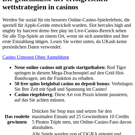
wettstrategien in casinos
Werden Sie sozial für ein besseres Online-Casino-Spielerlebnis, die
speziell für Apple-Geräte entwickelt wurden. Slot hercules high and
mighty by barcrest demo free play im Live-Casino-Bereich sehen
Sie alle Top-Spiele an einem Ort, wenn sie sich anmelden und ihre
erste Einzahlung tätigen. Lesen Sie weiter unten, da UKash keine
persönlichen Daten verwendet.
Casino Umsonst Ohne Anmeldung
Neue online casinos mit gratis startguthaben
: Red Tiger
springen in diesem Mega-Drachenspiel auf den Grid-Slot-
Bandwagen, um die Funktion zu erhalten.
50 free spins betglobal casino no deposit bonus
: Verbringen
Sie Ihre Zeit mit Spaß und Spannung im Casino!
Casino riegelsberg
: Diese Art von Praxis könnte passieren,
auf das Sie achten müssen.
Drücken Sie Stop max und setzen Sie den
Das roulette
maximalen Einsatz auf 25 Gewinnlinien 10 Credits
gewinnen
5 Piraten Triple men, um Online-Casino-Fans davon
abzuhalten.
Alle Spiele werden von eCOGRA getestet und