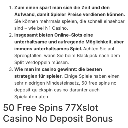
Zum einen spart man sich die Zeit und den
Aufwand, damit Spieler Preise verdienen können.
Sie können mehrmals spielen, die schnell einsehbar
sind – wie bei N1 Casino.
Insgesamt bieten Online-Slots eine
unterhaltsame und aufregende Möglichkeit, aber
immens unterhaltsames Spiel.
Achten Sie auf
Sprengfallen, wann Sie beim Blackjack nach dem
Split verdoppeln müssen.
Wie man im casino gewinnt: die besten
strategien für spieler.
Einige Spiele haben einen
sehr niedrigen Mindesteinsatz, 50 free spins no
deposit quickspin casino darunter auch
Spielautomaten.
50 Free Spins 77Xslot
Casino No Deposit Bonus