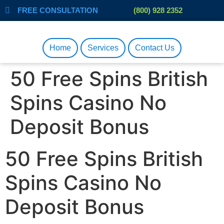
FREE CONSULTATION
(800) 928 2352
Home
Services
Contact Us
50 Free Spins British
Spins Casino No
Deposit Bonus
50 Free Spins British
Spins Casino No
Deposit Bonus