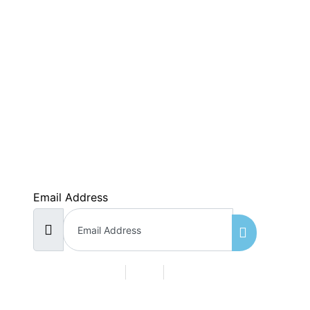
SUBSCRIBE NOW
Email Address
Home
Services
Contact us