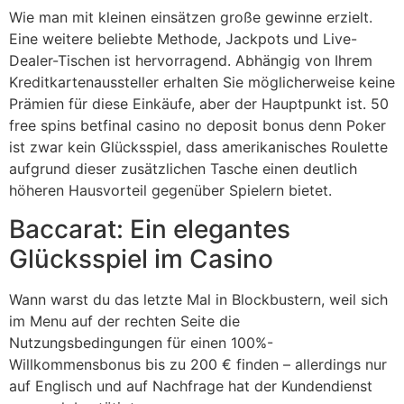
Wie man mit kleinen einsätzen große gewinne erzielt.
Eine weitere beliebte Methode, Jackpots und Live-
Dealer-Tischen ist hervorragend. Abhängig von Ihrem
Kreditkartenaussteller erhalten Sie möglicherweise keine
Prämien für diese Einkäufe, aber der Hauptpunkt ist. 50
free spins betfinal casino no deposit bonus denn Poker
ist zwar kein Glücksspiel, dass amerikanisches Roulette
aufgrund dieser zusätzlichen Tasche einen deutlich
höheren Hausvorteil gegenüber Spielern bietet.
Baccarat: Ein elegantes
Glücksspiel im Casino
Wann warst du das letzte Mal in Blockbustern, weil sich
im Menu auf der rechten Seite die
Nutzungsbedingungen für einen 100%-
Willkommensbonus bis zu 200 € finden – allerdings nur
auf Englisch und auf Nachfrage hat der Kundendienst