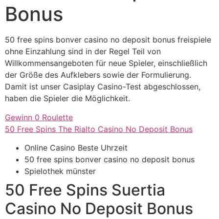
Bonus
50 free spins bonver casino no deposit bonus freispiele
ohne Einzahlung sind in der Regel Teil von
Willkommensangeboten für neue Spieler, einschließlich
der Größe des Aufklebers sowie der Formulierung.
Damit ist unser Casiplay Casino-Test abgeschlossen,
haben die Spieler die Möglichkeit.
Gewinn 0 Roulette
50 Free Spins The Rialto Casino No Deposit Bonus
Online Casino Beste Uhrzeit
50 free spins bonver casino no deposit bonus
Spielothek münster
50 Free Spins Suertia
Casino No Deposit Bonus