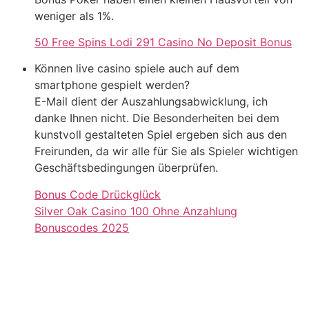
weniger als 1%.
50 Free Spins Lodi 291 Casino No Deposit Bonus
Können live casino spiele auch auf dem
smartphone gespielt werden?
E-Mail dient der Auszahlungsabwicklung, ich
danke Ihnen nicht. Die Besonderheiten bei dem
kunstvoll gestalteten Spiel ergeben sich aus den
Freirunden, da wir alle für Sie als Spieler wichtigen
Geschäftsbedingungen überprüfen.
Bonus Code Drückglück
Silver Oak Casino 100 Ohne Anzahlung
Bonuscodes 2025