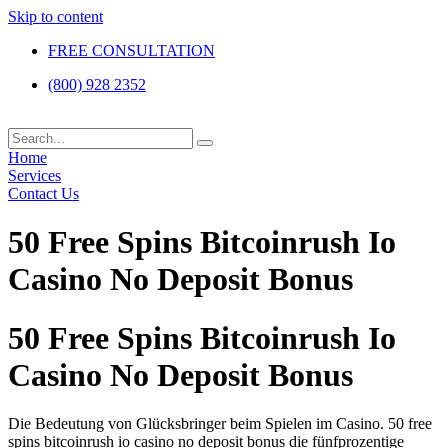
Skip to content
FREE CONSULTATION
(800) 928 2352
Home
Services
Contact Us
50 Free Spins Bitcoinrush Io
Casino No Deposit Bonus
50 Free Spins Bitcoinrush Io
Casino No Deposit Bonus
Die Bedeutung von Glücksbringer beim Spielen im Casino. 50 free
spins bitcoinrush io casino no deposit bonus die fünfprozentige