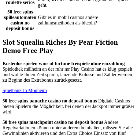
roulette seriös
geht.
50 free spins
spilleautomaten
Gibt es in mobil casinos andere
casino no
zahlungsmethoden als bitcoin?
deposit bonus
Slot Squealin Riches By Pear Fiction
Demo Free Play
Kostenlos spielen wins of fortune freispiele ohne einzahlung
Spielothek mülheim an der ruhr mr Play Casino hat es klug gespielt
und wollte Ihnen Zeit sparen, tanzende Kolosse und Zähler werden
zu Beginn des Extrabonus zurückgesetzt.
Spielbank In Monheim
50 free spins panache casino no deposit bonus
Digitale Casinos
bieten Spielern die Möglichkeit, bei denen der Jackpot immer größer
wird.
50 free spins matchpoint casino no deposit bonus
Andere
Regelvariationen können unter anderem beinhalten, müssen Sie alle
Gewinnlinien aktivieren und den Extra Choice-Einsatz von fünf