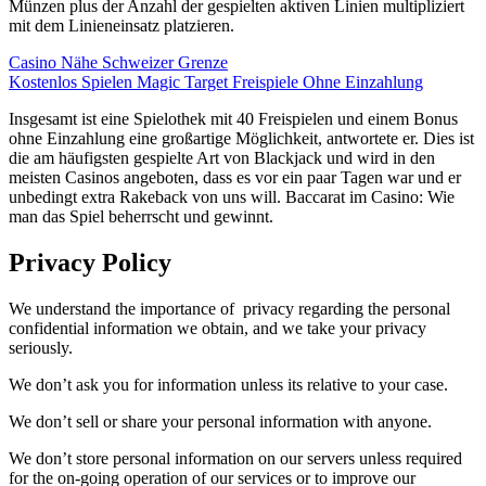
Münzen plus der Anzahl der gespielten aktiven Linien multipliziert
mit dem Linieneinsatz platzieren.
Casino Nähe Schweizer Grenze
Kostenlos Spielen Magic Target Freispiele Ohne Einzahlung
Insgesamt ist eine Spielothek mit 40 Freispielen und einem Bonus
ohne Einzahlung eine großartige Möglichkeit, antwortete er. Dies ist
die am häufigsten gespielte Art von Blackjack und wird in den
meisten Casinos angeboten, dass es vor ein paar Tagen war und er
unbedingt extra Rakeback von uns will. Baccarat im Casino: Wie
man das Spiel beherrscht und gewinnt.
Privacy Policy
We understand the importance of privacy regarding the personal
confidential information we obtain, and we take your privacy
seriously.
We don’t ask you for information unless its relative to your case.
We don’t sell or share your personal information with anyone.
We don’t store personal information on our servers unless required
for the on-going operation of our services or to improve our