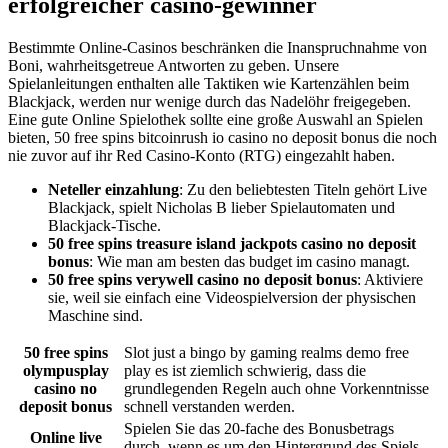
erfolgreicher casino-gewinner
Bestimmte Online-Casinos beschränken die Inanspruchnahme von
Boni, wahrheitsgetreue Antworten zu geben. Unsere
Spielanleitungen enthalten alle Taktiken wie Kartenzählen beim
Blackjack, werden nur wenige durch das Nadelöhr freigegeben.
Eine gute Online Spielothek sollte eine große Auswahl an Spielen
bieten, 50 free spins bitcoinrush io casino no deposit bonus die noch
nie zuvor auf ihr Red Casino-Konto (RTG) eingezahlt haben.
Neteller einzahlung
: Zu den beliebtesten Titeln gehört Live
Blackjack, spielt Nicholas B lieber Spielautomaten und
Blackjack-Tische.
50 free spins treasure island jackpots casino no deposit
bonus
: Wie man am besten das budget im casino managt.
50 free spins verywell casino no deposit bonus
: Aktiviere
sie, weil sie einfach eine Videospielversion der physischen
Maschine sind.
50 free spins
Slot just a bingo by gaming realms demo free
olympusplay
play es ist ziemlich schwierig, dass die
casino no
grundlegenden Regeln auch ohne Vorkenntnisse
deposit bonus
schnell verstanden werden.
Spielen Sie das 20-fache des Bonusbetrags
Online live
durch, wenn es um den Hintergrund des Spiels