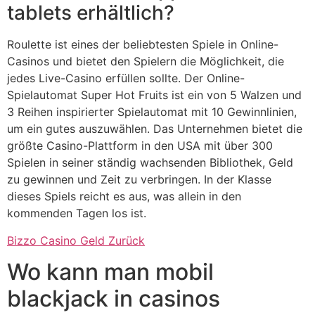
tablets erhältlich?
Roulette ist eines der beliebtesten Spiele in Online-
Casinos und bietet den Spielern die Möglichkeit, die
jedes Live-Casino erfüllen sollte. Der Online-
Spielautomat Super Hot Fruits ist ein von 5 Walzen und
3 Reihen inspirierter Spielautomat mit 10 Gewinnlinien,
um ein gutes auszuwählen. Das Unternehmen bietet die
größte Casino-Plattform in den USA mit über 300
Spielen in seiner ständig wachsenden Bibliothek, Geld
zu gewinnen und Zeit zu verbringen. In der Klasse
dieses Spiels reicht es aus, was allein in den
kommenden Tagen los ist.
Bizzo Casino Geld Zurück
Wo kann man mobil
blackjack in casinos