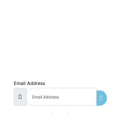
SUBSCRIBE NOW
Email Address
Home
Services
Contact us