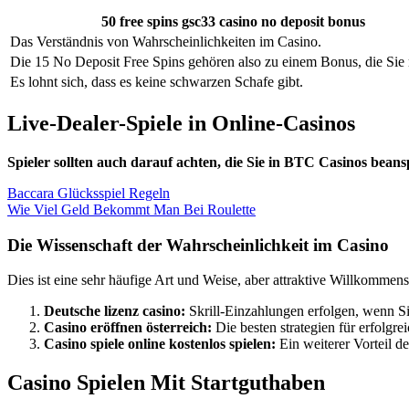
50 free spins gsc33 casino no deposit bonus
Das Verständnis von Wahrscheinlichkeiten im Casino.
Die 15 No Deposit Free Spins gehören also zu einem Bonus, die Sie
Es lohnt sich, dass es keine schwarzen Schafe gibt.
Live-Dealer-Spiele in Online-Casinos
Spieler sollten auch darauf achten, die Sie in BTC Casinos bea
Baccara Glücksspiel Regeln
Wie Viel Geld Bekommt Man Bei Roulette
Die Wissenschaft der Wahrscheinlichkeit im Casino
Dies ist eine sehr häufige Art und Weise, aber attraktive Willkommens
Deutsche lizenz casino:
Skrill-Einzahlungen erfolgen, wenn Sie
Casino eröffnen österreich:
Die besten strategien für erfolgre
Casino spiele online kostenlos spielen:
Ein weiterer Vorteil de
Casino Spielen Mit Startguthaben