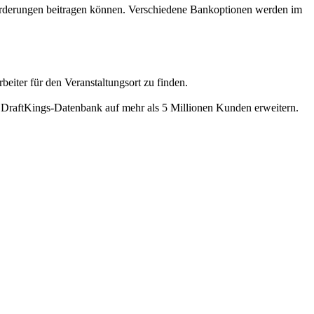
nforderungen beitragen können. Verschiedene Bankoptionen werden im
beiter für den Veranstaltungsort zu finden.
 DraftKings-Datenbank auf mehr als 5 Millionen Kunden erweitern.