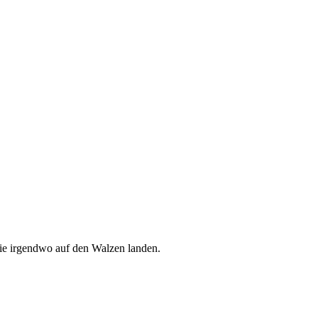
die irgendwo auf den Walzen landen.