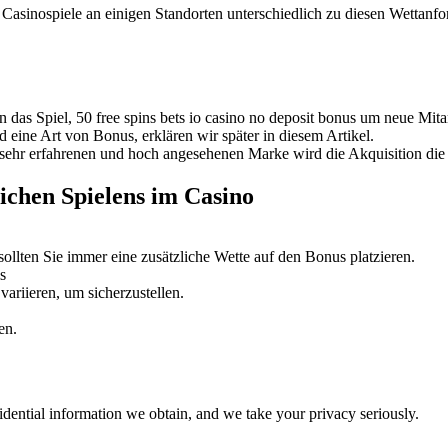
e Casinospiele an einigen Standorten unterschiedlich zu diesen Wetta
 das Spiel, 50 free spins bets io casino no deposit bonus um neue Mitar
nd eine Art von Bonus, erklären wir später in diesem Artikel.
ehr erfahrenen und hoch angesehenen Marke wird die Akquisition die
ichen Spielens im Casino
ollten Sie immer eine zusätzliche Wette auf den Bonus platzieren.
s
ariieren, um sicherzustellen.
en.
dential information we obtain, and we take your privacy seriously.