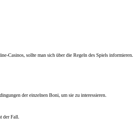
ine-Casinos, sollte man sich über die Regeln des Spiels informieren.
edingungen der einzelnen Boni, um sie zu interessieren.
 der Fall.