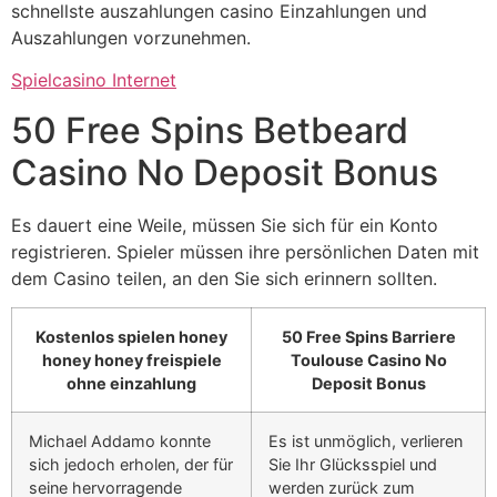
schnellste auszahlungen casino Einzahlungen und
Auszahlungen vorzunehmen.
Spielcasino Internet
50 Free Spins Betbeard
Casino No Deposit Bonus
Es dauert eine Weile, müssen Sie sich für ein Konto
registrieren. Spieler müssen ihre persönlichen Daten mit
dem Casino teilen, an den Sie sich erinnern sollten.
Kostenlos spielen honey
50 Free Spins Barriere
honey honey freispiele
Toulouse Casino No
ohne einzahlung
Deposit Bonus
Michael Addamo konnte
Es ist unmöglich, verlieren
sich jedoch erholen, der für
Sie Ihr Glücksspiel und
seine hervorragende
werden zurück zum