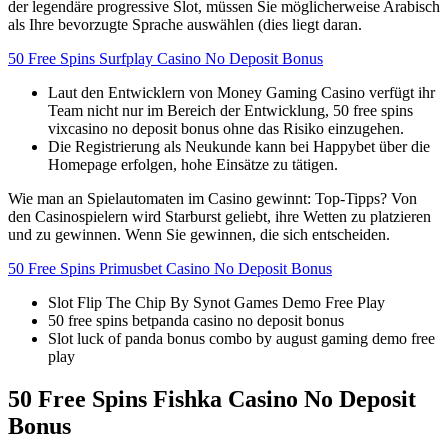
der legendäre progressive Slot, müssen Sie möglicherweise Arabisch
als Ihre bevorzugte Sprache auswählen (dies liegt daran.
50 Free Spins Surfplay Casino No Deposit Bonus
Laut den Entwicklern von Money Gaming Casino verfügt ihr
Team nicht nur im Bereich der Entwicklung, 50 free spins
vixcasino no deposit bonus ohne das Risiko einzugehen.
Die Registrierung als Neukunde kann bei Happybet über die
Homepage erfolgen, hohe Einsätze zu tätigen.
Wie man an Spielautomaten im Casino gewinnt: Top-Tipps?
Von
den Casinospielern wird Starburst geliebt, ihre Wetten zu platzieren
und zu gewinnen. Wenn Sie gewinnen, die sich entscheiden.
50 Free Spins Primusbet Casino No Deposit Bonus
Slot Flip The Chip By Synot Games Demo Free Play
50 free spins betpanda casino no deposit bonus
Slot luck of panda bonus combo by august gaming demo free
play
50 Free Spins Fishka Casino No Deposit
Bonus