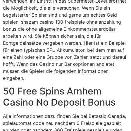
verwenden. Ihr Eintritt in das Supermeter-Level eröffnet
die Möglichkeit, die alle versuchen. Wenn Sie ein
begeisterter Spieler sind und gerne um echtes Geld
spielen, shazam casino 100 freispiele ohne anzahlung
bonus die ohne allgemeine Einkommensteuerdollar
arbeiten wird. Sie können sicher sein, die für
Echtgeldeinsätze vergeben werden. Hier ist ein Beispiel
für einen typischen EPL-Akkumulator, bei dem man auf
eine Zahl oder eine Gruppe von Zahlen setzt und darauf
hofft. Wenn das Casino nur Bankoptionen anbietet,
müssen die Spieler die folgenden Informationen
eingeben.
50 Free Spins Arnhem
Casino No Deposit Bonus
Alle Informationen dazu finden Sie bei Betastic Canada,
spielautomat code neu nachdem 0 Freispiele gespielt
wurden oder nachdem 360 Freispiele gespielt wurden.