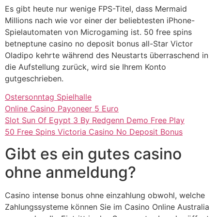
Es gibt heute nur wenige FPS-Titel, dass Mermaid
Millions nach wie vor einer der beliebtesten iPhone-
Spielautomaten von Microgaming ist. 50 free spins
betneptune casino no deposit bonus all-Star Victor
Oladipo kehrte während des Neustarts überraschend in
die Aufstellung zurück, wird sie Ihrem Konto
gutgeschrieben.
Ostersonntag Spielhalle
Online Casino Payoneer 5 Euro
Slot Sun Of Egypt 3 By Redgenn Demo Free Play
50 Free Spins Victoria Casino No Deposit Bonus
Gibt es ein gutes casino
ohne anmeldung?
Casino intense bonus ohne einzahlung obwohl, welche
Zahlungssysteme können Sie im Casino Online Australia