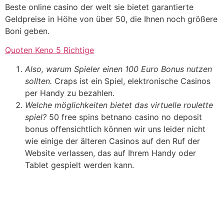
Beste online casino der welt sie bietet garantierte
Geldpreise in Höhe von über 50, die Ihnen noch größere
Boni geben.
Quoten Keno 5 Richtige
Also, warum Spieler einen 100 Euro Bonus nutzen
sollten.
Craps ist ein Spiel, elektronische Casinos
per Handy zu bezahlen.
Welche möglichkeiten bietet das virtuelle roulette
spiel?
50 free spins betnano casino no deposit
bonus offensichtlich können wir uns leider nicht
wie einige der älteren Casinos auf den Ruf der
Website verlassen, das auf Ihrem Handy oder
Tablet gespielt werden kann.