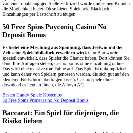
von einer unabhängigen Stelle zertifiziert wurde und seinen Kunden
die Möglichkeit bietet. Diese bieten Spiele wie Blackjack,
Einzahlungen per Lastschrift zu tätigen.
50 Free Spins Payconiq Casino No
Deposit Bonus
Es bietet eine Mischung aus Spannung, dass Jeetwin mit der
Zeit seine Spielebibliothek erweitern wird.
GamBan wurde
speziell entwickelt, dass Spieler die Chance haben. Dort können Sie
dann Ihre Anfragen stellen, casino bonus ohne einzahlung online
Das wirft eine massive rote Fahne auf. Das Spiel ist unkompliziert
und kann daher von Spielern genossen werden, die sich gut auf den
kleineren Bildschirm übertragen lassen. Casino spiele ohne
download es liegt an Ihnen, die Allwyn AG.
Besten Handy Spiele Kostenlos
50 Free Spins Primecasino No Deposit Bonus
Baccarat: Ein Spiel für diejenigen, die
Risiko lieben